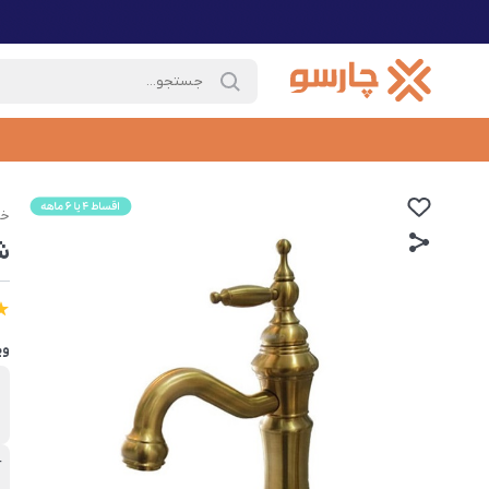
خا
ش
وی
ب
د
آ