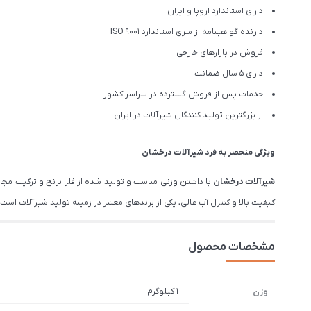
دارای استاندارد اروپا و ایران
دارنده گواهینامه از سری استاندارد ISO 9001
فروش در بازارهای خارجی
دارای 5 سال ضمانت
خدمات پس از فروش گسترده در سراسر کشور
از بزرگترین تولید کنندگان شیرآلات در ایران
ویژگی منحصر به فرد شیرآلات درخشان
شیرآلات درخشان
با داشتن وزنی مناسب و تولید شده از فلز برنج و ترکیب مج
کیفیت بالا و کنترل آب عالی، یکی از برندهای معتبر در زمینه تولید شیرآلات است. درخشان تم
مشخصات محصول
1 کیلوگرم
وزن