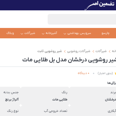
چارسو
سرویس بهداشتی
آشپزخانه
شیرآلات
وبلاگ
نه
شیرآلات
شیرآلات روشویی
شیر روشویی ثابت
یر روشویی درخشان مدل بل طلایی مات
0 دیدگاه
(بدون امتیاز)
ژگی‌ها
رند
رنگ
جنس بدنه
رخشان
طلایی مات
آلیاژ برنج
بکاری
تعداد خروجی آب
نوع رنگ