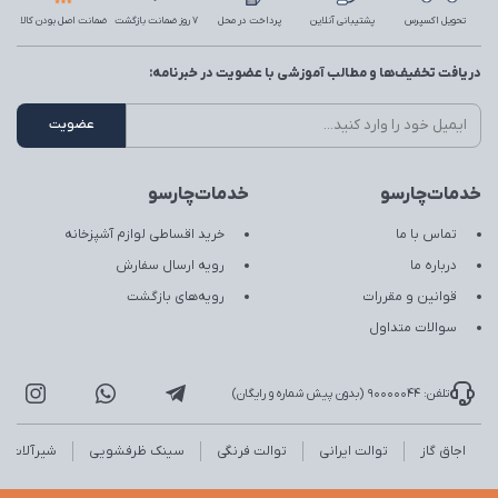
تحویل اکسپرس
پشتیبانی آنلاین
پرداخت در محل
7 روز ضمانت بازگشت
ضمانت اصل بودن کالا
دریافت تخفیف‌ها و مطالب آموزشی با عضویت در خبرنامه:
خدمات‌چارسو
خدمات‌چارسو
تماس با ما
خرید اقساطی لوازم آشپزخانه
درباره ما
رویه ارسال سفارش
قوانین و مقررات
رویه‌های بازگشت
سوالات متداول
تلفن: 90000044 (بدون پیش شماره و رایگان)
اجاق گاز
توالت ایرانی
توالت فرنگی
سینک ظرفشویی
شیرآلات