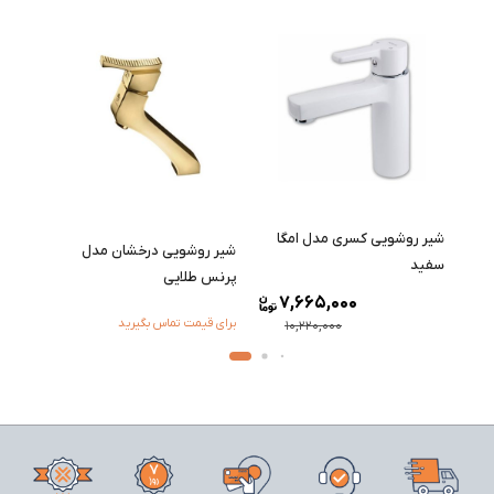
شیر روشویی کسری مدل امگا
شیر روشویی درخشان مدل
سفید
پرنس طلایی
7,665,000
1
برای قیمت تماس بگیرید
10,220,000