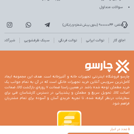
تماس با ما
خرید اقساطی لوازم آشپزخانه
درباره ما
رویه ارسال سفارش
قوانین و مقررات
رویه‌های بازگشت
سوالات متداول
تلفن: 90000044 (بدون پیش شماره و رایگان)
اجاق گاز
توالت ایرانی
توالت فرنگی
سینک ظرفشویی
شیرآلات
چارسو فروشگاه اینترنتی تجهیزات خانه و آشپزخانه است. هدف این مجموعه ایجاد
کامل‌ترین سرویس آنلاین خرید تجهیزات خانگی است که در آن به تمام جوانب یک
خرید مطمئن توجه شده باشد. در همین راستا ضمانت 7 روزه‌ی بازگشت کالا، ضمانت
اصالت کالا، تحویل سریع و مطمئن و پشتیبانی در دسترس کارشناسان فنی برای
سفارشات درنظر گرفته شده، تا تجربه خریدی آسان و آسوده برای تمام مشتریان
فراهم شود.
5 عدد در انبار