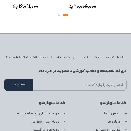
شیر ظرفشویی درخشان مدل
شیر دوش درخشان مدل فلاور
شیر 
فلاور طلایی
طلایی
فلاور
16,091,000
20,005,000
تحویل اکسپرس
پشتیبانی آنلاین
پرداخت در محل
7 روز ضمانت بازگشت
ضمانت اصل بودن کالا
دریافت تخفیف‌ها و مطالب آموزشی با عضویت در خبرنامه:
خدمات‌چارسو
خدمات‌چارسو