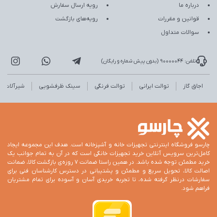
درباره ما
رویه ارسال سفارش
قوانین و مقررات
رویه‌های بازگشت
سوالات متداول
تلفن: 90000044 (بدون پیش شماره و رایگان)
اجاق گاز
توالت ایرانی
توالت فرنگی
سینک ظرفشویی
شیرآلات
چارسو فروشگاه اینترنتی تجهیزات خانه و آشپزخانه است. هدف این مجموعه ایجاد
کامل‌ترین سرویس آنلاین خرید تجهیزات خانگی است که در آن به تمام جوانب یک
خرید مطمئن توجه شده باشد. در همین راستا ضمانت 7 روزه‌ی بازگشت کالا، ضمانت
اصالت کالا، تحویل سریع و مطمئن و پشتیبانی در دسترس کارشناسان فنی برای
سفارشات درنظر گرفته شده، تا تجربه خریدی آسان و آسوده برای تمام مشتریان
فراهم شود.