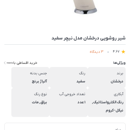
شیر روشویی درخشان مدل نیچر سفید
3 دیدگاه
4.67
خرید اقساطی با
ویژگی‌ها
برند
رنگ
جنس بدنه
درخشان
سفید
آلیاژ برنج
آبکاری
تعداد خروجی آب
نوع رنگ
رنگ الکترواستاتیک,
1 عدد
براق, مات
نیکل-کروم
برند