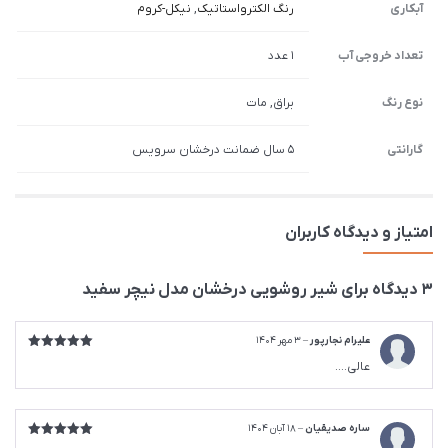
آبکاری
رنگ الکترواستاتیک
,
نیکل-کروم
تعداد خروجی آب
1 عدد
نوع رنگ
براق, مات
گارانتی
5 سال ضمانت درخشان سرویس
امتیاز و دیدگاه کاربران
3 دیدگاه برای
شیر روشویی درخشان مدل نیچر سفید
علیرام نجارپور
–
3 مهر 1404
امتیاز
5
از
عالی….
5
ساره صدیقیان
–
18 آبان 1404
امتیاز
5
از