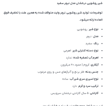
شیر روشویی درخشان مدل نیچر سفید
توضیحات: تولید شیر روشویی نیچر وایت متوقف شده به همین علت با تخفیف فوق
العاده ارائه میشود.
نوع شیر
: روشویی
مدل
: نیچر
رنگ
: سفید
نوع دسته کنترلی شیر
: اهرمی
اهرم آب تصفیه شده:
ندارد
آبکاری
: کروم | حدود 20 میکرون
جنس بدنه:
فلز برنج و آلیاژهای مس و روی مرغوب
نوع اسپری سری شیر آب
: ساده
ترکیب سرد و گرم
: دارد
گارانتی
: 5 سال گارانتی درخشان سرویس
این ست شامل محصولات زیر از برند درخشان است: