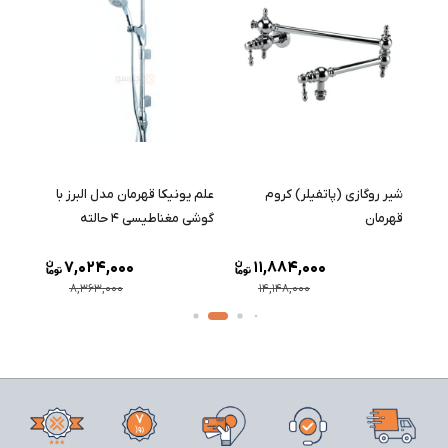
وری
شیر روگازی (پاتفیلر) کروم
علم یونیکا قهرمان مدل البرز با
علم 
ن
قهرمان
گوشی مغناطیسی ۴ حالته
قهرما
7,024,000
11,884,000
8,363,000
14,148,000