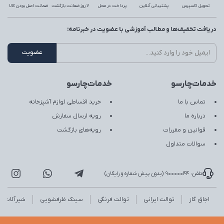
تحویل اکسپرس
پشتیبانی آنلاین
پرداخت در محل
7 روز ضمانت بازگشت
ضمانت اصل بودن کالا
دریافت تخفیف‌ها و مطالب آموزشی با عضویت در خبرنامه:
خدمات‌چارسو
خدمات‌چارسو
تماس با ما
خرید اقساطی لوازم آشپزخانه
درباره ما
رویه ارسال سفارش
قوانین و مقررات
رویه‌های بازگشت
سوالات متداول
تلفن: 90000044 (بدون پیش شماره و رایگان)
اجاق گاز
توالت ایرانی
توالت فرنگی
سینک ظرفشویی
شیرآلات