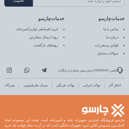
خدمات‌چارسو
خدمات‌چارسو
تماس با ما
خرید اقساطی لوازم آشپزخانه
درباره ما
رویه ارسال سفارش
قوانین و مقررات
رویه‌های بازگشت
سوالات متداول
تلفن: 90000044 (بدون پیش شماره و رایگان)
اجاق گاز
توالت ایرانی
توالت فرنگی
سینک ظرفشویی
شیرآلات
چارسو فروشگاه اینترنتی تجهیزات خانه و آشپزخانه است. هدف این مجموعه ایجاد
کامل‌ترین سرویس آنلاین خرید تجهیزات خانگی است که در آن به تمام جوانب یک خرید