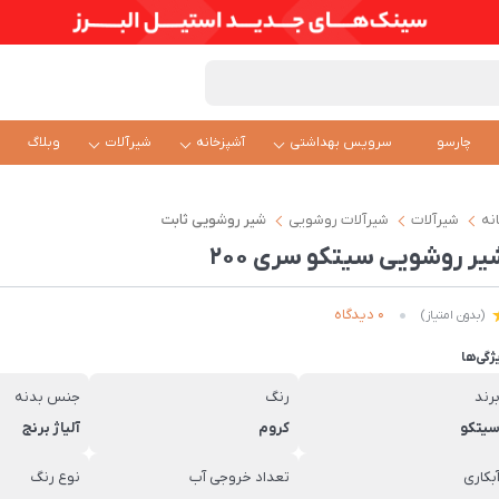
چارسو
سرویس بهداشتی
آشپزخانه
شیرآلات
وبلاگ
نه
شیرآلات
شیرآلات روشویی
شیر روشویی ثابت
یر روشویی سیتکو سری 200
0 دیدگاه
(بدون امتیاز)
ژگی‌ها
رند
رنگ
جنس بدنه
یتکو
کروم
آلیاژ برنج
بکاری
تعداد خروجی آب
نوع رنگ