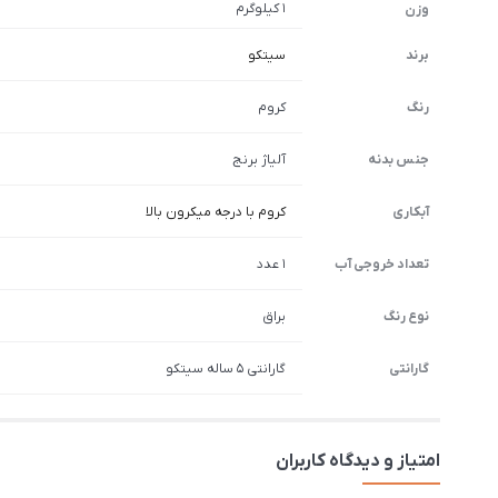
1 کیلوگرم
وزن
برند
سیتکو
رنگ
کروم
جنس بدنه
آلیاژ برنج
آبکاری
کروم با درجه میکرون بالا
تعداد خروجی آب
1 عدد
نوع رنگ
براق
گارانتی
گارانتی 5 ساله سیتکو
امتیاز و دیدگاه کاربران