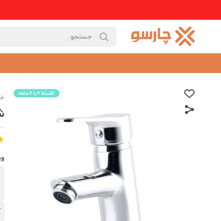
خا
ش
وی
ب
س
آ