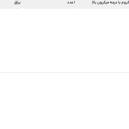
روم با درجه میکرون بالا
1 عدد
براق