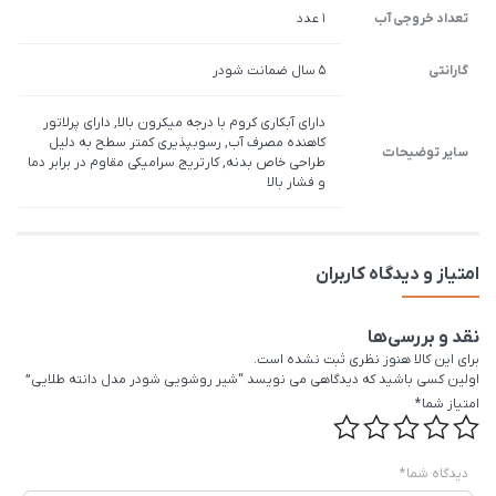
تعداد خروجی آب
1 عدد
گارانتی
5 سال ضمانت شودر
دارای آبکاری کروم با درجه میکرون بالا, دارای پرلاتور
کاهنده مصرف آب, رسوب­پذیری کم­تر سطح به دلیل
سایر توضیحات
طراحی خاص بدنه, کارتریج سرامیکی مقاوم در برابر دما
و فشار بالا
امتیاز و دیدگاه کاربران
نقد و بررسی‌ها
برای این کالا هنوز نظری ثبت نشده است.
اولین کسی باشید که دیدگاهی می نویسد “شیر روشویی شودر مدل دانته طلایی”
امتیاز شما
*
دیدگاه شما
*