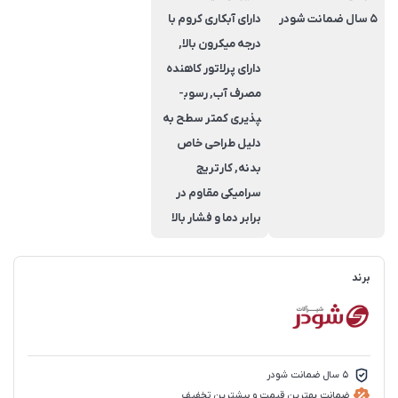
5 سال ضمانت شودر
دارای آبکاری کروم با
درجه میکرون بالا,
دارای پرلاتور کاهنده
مصرف آب, رسوب­
پذیری کم­تر سطح به
دلیل طراحی خاص
بدنه, کارتریج
سرامیکی مقاوم در
برابر دما و فشار بالا
برند
5 سال ضمانت شودر
ضمانت بهترین قیمت و بیشترین تخفیف