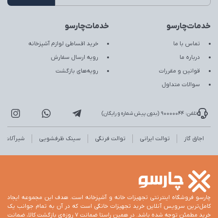
خدمات‌چارسو
خدمات‌چارسو
تماس با ما
خرید اقساطی لوازم آشپزخانه
درباره ما
رویه ارسال سفارش
قوانین و مقررات
رویه‌های بازگشت
سوالات متداول
تلفن: 90000044 (بدون پیش شماره و رایگان)
اجاق گاز
توالت ایرانی
توالت فرنگی
سینک ظرفشویی
شیرآلات
چارسو فروشگاه اینترنتی تجهیزات خانه و آشپزخانه است. هدف این مجموعه ایجاد
کامل‌ترین سرویس آنلاین خرید تجهیزات خانگی است که در آن به تمام جوانب یک
خرید مطمئن توجه شده باشد. در همین راستا ضمانت 7 روزه‌ی بازگشت کالا، ضمانت