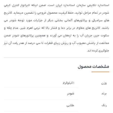
استاندارد تکلیفی سازمان استاندارد ایران است، ضمن اینکه لابراتوار کنترل کیفی
شودر در تمام مراحل تولید، حفظ کیفیت محصول خروجی را تضمین مینماید. کاتریج
های سرامیکی و پرلاتورهای آلمانی بخشی دیگر از جزئیات مورد توجه شودر می
باشند. کاتریج های مقاوم در برابر دما و فشار بالا که نرمی اهرم شیر، عدم چکه و
سکوت حین جریان آب را به ارمغان می آورند و همچنین پرلاتورهای شودر ضمن
ممانعت از پاشش معیوب آب و ریزش زیبای قطرات تا سی درصد از هدر رفت آن نیز
جلوگیری کرده اند.
مشخصات محصول
1 کیلوگرم
وزن
برند
شودر
رنگ
طلایی