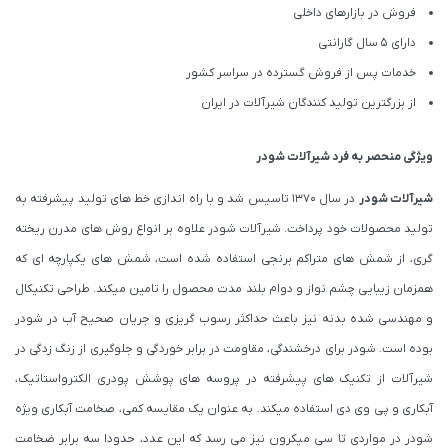
فروش در بازارهای داخلی
دارای 5 سال گارانتی
خدمات پس از فروش گسترده در سراسر کشور
از بزرگترین تولید کنندگان شیرآلات در ایران
ویژگی منحصر به فرد شیرآلات شودر
شیرآلات شودر
در سال 1370 تاسیس شد و با راه اندازی خط های تولید پیشرفته به
تولید محصولات خود پرداخت. شیرآلات شودر علاوه بر انواع روش های مدرن ریخته
گری، از شمش های متراکم برنجی استفاده شده است، شمش های یکپارچه ای که
همزمان زیبایی چشم نواز و دوام بلند مدت محصول را تامین میکند. طراحی تکنیکال
و مهندسی شده بدنه نیز باعث حداکثر رسوب گریزی و جریان صحیح آب در شودر
بوده است. شودر برای درخشندگی، مقاومت در برابر خوردگی و جلوگیری از زنگ زدگی در
شیرآلات از تکنیک های پیشرفته در پروسه های پوشش پودری الکترواستاتیک،
آبکاری و پی وی دی استفاده میکند. به عنوان یک مقایسه کمی، صخامت آبکاری ویژه
شودر در مواردی تا سی میکرون نیز می رسد که این عدد، حدودا سه برابر ضخامت