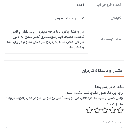
تعداد خروجی آب
1 عدد
گارانتی
5 سال ضمانت شودر
دارای آبکاری کروم با درجه میکرون بالا, دارای پرلاتور
کاهنده مصرف آب, رسوب­پذیری کم­تر سطح به دلیل
سایر توضیحات
طراحی خاص بدنه, کارتریج سرامیکی مقاوم در برابر دما
و فشار بالا
امتیاز و دیدگاه کاربران
نقد و بررسی‌ها
برای این کالا هنوز نظری ثبت نشده است.
اولین کسی باشید که دیدگاهی می نویسد “شیر روشویی شودر مدل راموند کروم”
امتیاز شما
*
دیدگاه شما
*