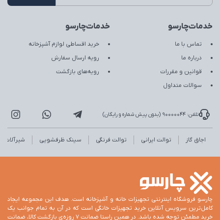
خدمات‌چارسو
خدمات‌چارسو
تماس با ما
خرید اقساطی لوازم آشپزخانه
درباره ما
رویه ارسال سفارش
قوانین و مقررات
رویه‌های بازگشت
سوالات متداول
تلفن: 90000044 (بدون پیش شماره و رایگان)
اجاق گاز
توالت ایرانی
توالت فرنگی
سینک ظرفشویی
شیرآلات
چارسو فروشگاه اینترنتی تجهیزات خانه و آشپزخانه است. هدف این مجموعه ایجاد
کامل‌ترین سرویس آنلاین خرید تجهیزات خانگی است که در آن به تمام جوانب یک
خرید مطمئن توجه شده باشد. در همین راستا ضمانت 7 روزه‌ی بازگشت کالا، ضمانت