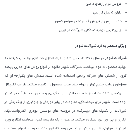
فروش در بازارهای داخلی
دارای 5 سال گارانتی
خدمات پس از فروش گسترده در سراسر کشور
از بزرگترین تولید کنندگان شیرآلات در ایران
ویژگی منحصر به فرد شیرآلات شودر
شیرآلات شودر
در سال 1370 تاسیس شد و با راه اندازی خط های تولید پیشرفته به
تولید محصولات خود پرداخت. شیرآلات شودر علاوه بر انواع روش های مدرن ریخته
گری، از شمش های متراکم برنجی استفاده شده است، شمش های یکپارچه ای که
همزمان زیبایی چشم نواز و دوام بلند مدت محصول را تامین میکند. طراحی تکنیکال
و مهندسی شده بدنه نیز باعث حداکثر رسوب گریزی و جریان صحیح آب در شودر
بوده است. شودر برای درخشندگی، مقاومت در برابر خوردگی و جلوگیری از زنگ زدگی در
شیرآلات از تکنیک های پیشرفته در پروسه های پوشش پودری الکترواستاتیک،
آبکاری و پی وی دی استفاده میکند. به عنوان یک مقایسه کمی، صخامت آبکاری ویژه
شودر در مواردی تا سی میکرون نیز می رسد که این عدد، حدودا سه برابر ضخامت