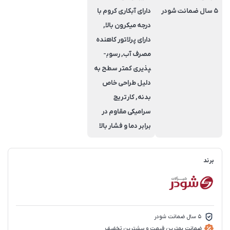
5 سال ضمانت شودر
دارای آبکاری کروم با
درجه میکرون بالا,
دارای پرلاتور کاهنده
مصرف آب, رسوب­
پذیری کم­تر سطح به
دلیل طراحی خاص
بدنه, کارتریج
سرامیکی مقاوم در
برابر دما و فشار بالا
برند
5 سال ضمانت شودر
ضمانت بهترین قیمت و بیشترین تخفیف