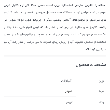
استاندارد تکلیفی سازمان استاندارد ایران است، ضمن اینکه لابراتوار کنترل کیفی
شودر در تمام مراحل تولید، حفظ کیفیت محصول خروجی را تضمین مینماید. کاتریج
های سرامیکی و پرلاتورهای آلمانی بخشی دیگر از جزئیات مورد توجه شودر می
باشند. کاتریج های مقاوم در برابر دما و فشار بالا که نرمی اهرم شیر، عدم چکه و
سکوت حین جریان آب را به ارمغان می آورند و همچنین پرلاتورهای شودر ضمن
ممانعت از پاشش معیوب آب و ریزش زیبای قطرات تا سی درصد از هدر رفت آن نیز
جلوگیری کرده اند.
مشخصات محصول
1 کیلوگرم
وزن
برند
شودر
رنگ
کروم