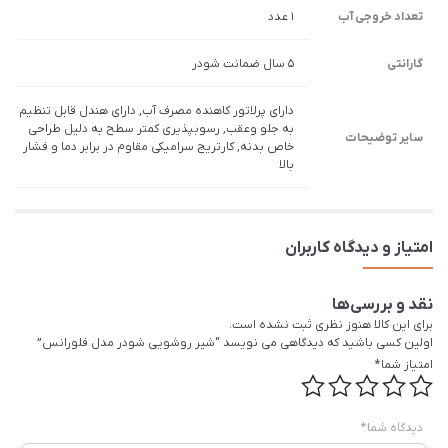
تعداد خروجی آب
1 عدد
گارانتی
5 سال ضمانت شودر
دارای پرلاتور کاهنده مصرف آب, دارای هندل قابل تنظیم
به جلو وعقب, رسوب­پذیری کم­تر سطح به دلیل طراحی
سایر توضیحات
خاص بدنه, کارتریج سرامیکی مقاوم در برابر دما و فشار
بالا
امتیاز و دیدگاه کاربران
نقد و بررسی‌ها
برای این کالا هنوز نظری ثبت نشده است.
اولین کسی باشید که دیدگاهی می نویسد “شیر روشویی شودر مدل فلورانس”
امتیاز شما
*
دیدگاه شما
*