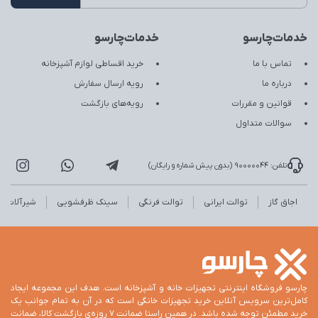
خدمات‌چارسو
خدمات‌چارسو
تماس با ما
خرید اقساطی لوازم آشپزخانه
درباره ما
رویه ارسال سفارش
قوانین و مقررات
رویه‌های بازگشت
سوالات متداول
تلفن: 90000044 (بدون پیش شماره و رایگان)
اجاق گاز
توالت ایرانی
توالت فرنگی
سینک ظرفشویی
شیرآلات
چارسو فروشگاه اینترنتی تجهیزات خانه و آشپزخانه است. هدف این مجموعه ایجاد
کامل‌ترین سرویس آنلاین خرید تجهیزات خانگی است که در آن به تمام جوانب یک
خرید مطمئن توجه شده باشد. در همین راستا ضمانت 7 روزه‌ی بازگشت کالا، ضمانت