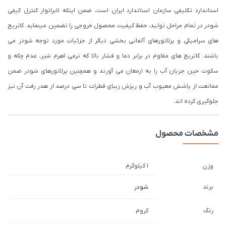
استاندارد تکلیفی سازمان استاندارد ایران است، ضمن اینکه لابراتوار کنترل کیفی
شودر در تمام مراحل تولید، حفظ کیفیت محصول خروجی را تضمین مینماید. کاتریج
های سرامیکی و پرلاتورهای آلمانی بخشی دیگر از جزئیات مورد توجه شودر می
باشند. کاتریج های مقاوم در برابر دما و فشار بالا که نرمی اهرم شیر، عدم چکه و
سکوت حین جریان آب را به ارمغان می آورند و همچنین پرلاتورهای شودر ضمن
ممانعت از پاشش معیوب آب و ریزش زیبای قطرات تا سی درصد از هدر رفت آن نیز
جلوگیری کرده اند.
مشخصات محصول
1 کیلوگرم
وزن
برند
شودر
رنگ
کروم