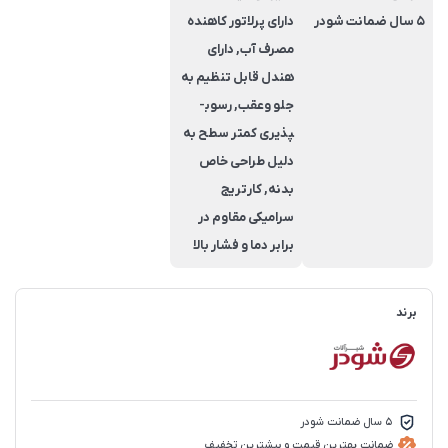
5 سال ضمانت شودر
دارای پرلاتور کاهنده
مصرف آب, دارای
هندل قابل تنظیم به
جلو وعقب, رسوب­
پذیری کم­تر سطح به
دلیل طراحی خاص
بدنه, کارتریج
سرامیکی مقاوم در
برابر دما و فشار بالا
برند
5 سال ضمانت شودر
ضمانت بهترین قیمت و بیشترین تخفیف