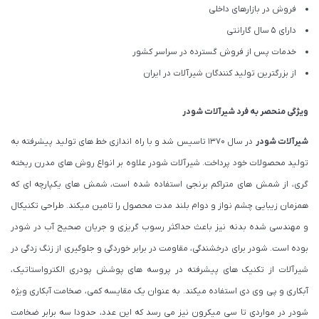
فروش در بازارهای داخلی
دارای 5 سال گارانتی
خدمات پس از فروش گسترده در سراسر کشور
از بزرگترین تولید کنندگان شیرآلات در ایران
ویژگی منحصر به فرد شیرآلات شودر
شیرآلات شودر
در سال 1370 تاسیس شد و با راه اندازی خط های تولید پیشرفته به
تولید محصولات خود پرداخت. شیرآلات شودر علاوه بر انواع روش های مدرن ریخته
گری، از شمش های متراکم برنجی استفاده شده است، شمش های یکپارچه ای که
همزمان زیبایی چشم نواز و دوام بلند مدت محصول را تامین میکند. طراحی تکنیکال
و مهندسی شده بدنه نیز باعث حداکثر رسوب گریزی و جریان صحیح آب در شودر
بوده است. شودر برای درخشندگی، مقاومت در برابر خوردگی و جلوگیری از زنگ زدگی در
شیرآلات از تکنیک های پیشرفته در پروسه های پوشش پودری الکترواستاتیک،
آبکاری و پی وی دی استفاده میکند. به عنوان یک مقایسه کمی، صخامت آبکاری ویژه
شودر در مواردی تا سی میکرون نیز می رسد که این عدد، حدودا سه برابر ضخامت