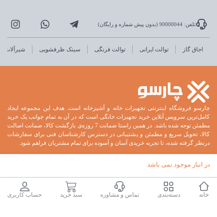
تلفن: 90000044 (بدون پیش شماره و رایگان)
اجاق گاز
توالت ایرانی
توالت فرنگی
سینک ظرفشویی
شیرآلات
چارسو فروشگاه اینترنتی تجهیزات خانه و آشپزخانه است. هدف این مجموعه ایجاد
کامل‌ترین سرویس آنلاین خرید تجهیزات خانگی است که در آن به تمام جوانب یک خرید
مطمئن توجه شده باشد. در همین راستا ضمانت 7 روزه‌ی بازگشت کالا، ضمانت اصالت
کالا، تحویل سریع و مطمئن و پشتیبانی در دسترس کارشناسان فنی برای سفارشات
درنظر گرفته شده، تا تجربه خریدی آسان و آسوده برای تمام مشتریان فراهم شود.
در انبار موجود نمی باشد
خانه
دسته‌بندی
تماس و مشاوره
سبد خرید
حساب کاربری