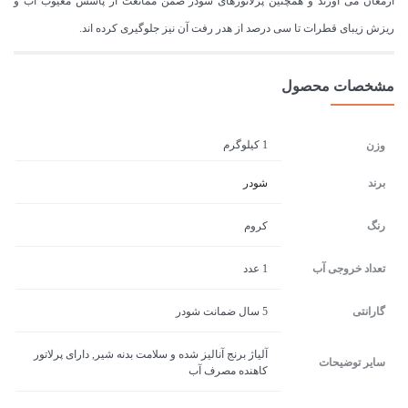
ارمغان می آورند و همچنین پرلاتورهای شودر ضمن ممانعت از پاشش معیوب آب و
ریزش زیبای قطرات تا سی درصد از هدر رفت آن نیز جلوگیری کرده اند.
مشخصات محصول
1 کیلوگرم
وزن
برند
شودر
رنگ
کروم
تعداد خروجی آب
1 عدد
گارانتی
5 سال ضمانت شودر
آلیاژ برنج آنالیز شده و سلامت بدنه شیر, دارای پرلاتور
سایر توضیحات
کاهنده مصرف آب