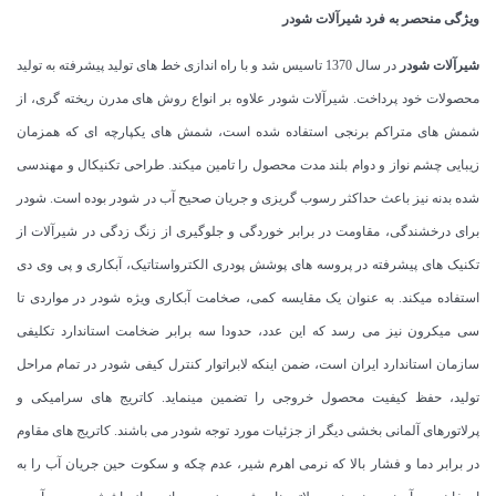
ویژگی منحصر به فرد شیرآلات شودر
شیرآلات شودر
در سال 1370 تاسیس شد و با راه اندازی خط های تولید پیشرفته به تولید
محصولات خود پرداخت. شیرآلات شودر علاوه بر انواع روش های مدرن ریخته گری، از
شمش های متراکم برنجی استفاده شده است، شمش های یکپارچه ای که همزمان
زیبایی چشم نواز و دوام بلند مدت محصول را تامین میکند. طراحی تکنیکال و مهندسی
شده بدنه نیز باعث حداکثر رسوب گریزی و جریان صحیح آب در شودر بوده است. شودر
برای درخشندگی، مقاومت در برابر خوردگی و جلوگیری از زنگ زدگی در شیرآلات از
تکنیک های پیشرفته در پروسه های پوشش پودری الکترواستاتیک، آبکاری و پی وی دی
استفاده میکند. به عنوان یک مقایسه کمی، صخامت آبکاری ویژه شودر در مواردی تا
سی میکرون نیز می رسد که این عدد، حدودا سه برابر ضخامت استاندارد تکلیفی
سازمان استاندارد ایران است، ضمن اینکه لابراتوار کنترل کیفی شودر در تمام مراحل
تولید، حفظ کیفیت محصول خروجی را تضمین مینماید. کاتریج های سرامیکی و
پرلاتورهای آلمانی بخشی دیگر از جزئیات مورد توجه شودر می باشند. کاتریج های مقاوم
در برابر دما و فشار بالا که نرمی اهرم شیر، عدم چکه و سکوت حین جریان آب را به