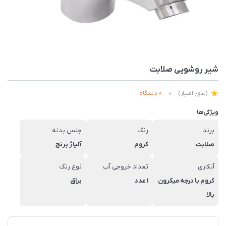
شیر روشویی صلابت
0 دیدگاه
(بدون امتیاز)
ویژگی‌ها
برند
رنگ
جنس بدنه
صلابت
کروم
آلیاژ برنج
آبکاری
تعداد خروجی آب
نوع رنگ
کروم با درجه میکرون
1 عدد
براق
بالا