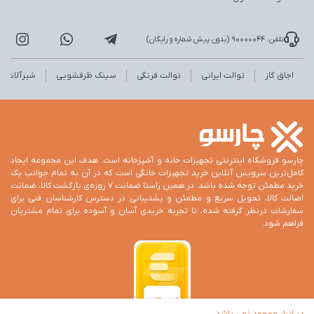
تلفن: 90000044 (بدون پیش شماره و رایگان)
اجاق گاز
توالت ایرانی
توالت فرنگی
سینک ظرفشویی
شیرآلات
چارسو فروشگاه اینترنتی تجهیزات خانه و آشپزخانه است. هدف این مجموعه ایجاد
کامل‌ترین سرویس آنلاین خرید تجهیزات خانگی است که در آن به تمام جوانب یک
خرید مطمئن توجه شده باشد. در همین راستا ضمانت 7 روزه‌ی بازگشت کالا، ضمانت
اصالت کالا، تحویل سریع و مطمئن و پشتیبانی در دسترس کارشناسان فنی برای
سفارشات درنظر گرفته شده، تا تجربه خریدی آسان و آسوده برای تمام مشتریان
فراهم شود.
در انبار موجود نمی باشد