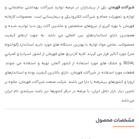
شیرآلات قهرمان
یکی از پیشـتازان در عرصه تولید شیرآلات بهداشتی ساختمانی و
لوازم و تجهیزات حمام و شیرآلات الکترونیکی و بیمارستانی است. محصولات کارخانه
قهرمان با بهره گیری از نیروهای متخصص و ماشــین آلات روز دنیا تولیــد شــده و
همچنیــن دارای استانداردهای بین المللی می باشد. به جهت ارتقای کیفیت
محصولات، تمامی مواد اولیه با بهترین دستگاه های مورد تایید استاندارد (كوانتوم
متر) مورد آنالیز قرار می گیرند. كليه كارتريج های قهرمان از كشور اسپانيا و كمپاني
SEDAL و شلنگ های مورد استفاده از کشور آلمان تهیه و استفاده می شوند.
قطعات مورد استفاده در شیرآلات قهرمان، دارای بالاترین کیفیت بوده و استاندارهای
اروپا و کشورهای پیشرفته را دارا می باشند. شرکت صنعت شیرآلات قهرمان، علاوه بر
تامین نیاز بازار داخل ایران، با عرضه در دیگر کشورها نیز باعث سربلندی نام ایران
می باشد.
مشخصات محصول