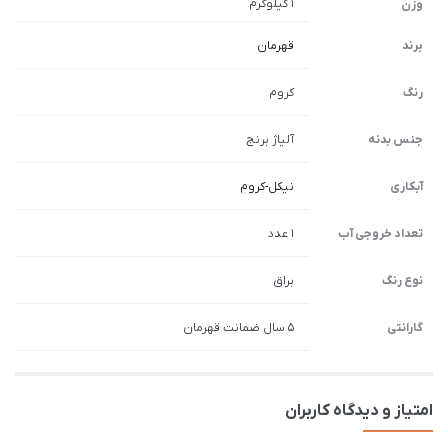
1 کیلوگرم
وزن
برند
قهرمان
رنگ
کروم
جنس بدنه
آلیاژ برنج
آبکاری
نیکل-کروم
تعداد خروجی آب
1 عدد
نوع رنگ
براق
گارانتی
5 سال ضمانت قهرمان
امتیاز و دیدگاه کاربران