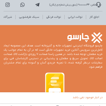
تلفن: 90000044 (بدون پیش شماره و رایگان)
اجاق گاز
توالت ایرانی
توالت فرنگی
سینک ظرفشویی
شیرآلات
چارسو فروشگاه اینترنتی تجهیزات خانه و آشپزخانه است. هدف این مجموعه ایجاد
کامل‌ترین سرویس آنلاین خرید تجهیزات خانگی است که در آن به تمام جوانب یک
خرید مطمئن توجه شده باشد. در همین راستا ضمانت 7 روزه‌ی بازگشت کالا، ضمانت
اصالت کالا، تحویل سریع و مطمئن و پشتیبانی در دسترس کارشناسان فنی برای
سفارشات درنظر گرفته شده، تا تجربه خریدی آسان و آسوده برای تمام مشتریان
فراهم شود.
در انبار موجود نمی باشد