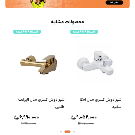
محصولات مشابه
شیر دوش کسری مدل امگا
شیر دوش کسری مدل الیزابت
شیر 
سفید
طلایی
طلایی
6,990,000
9,052,000
9,320,000
12,070,000