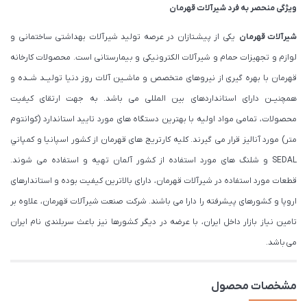
ویژگی منحصر به فرد شیرآلات قهرمان
شیرآلات قهرمان
یکی از پیشـتازان در عرصه تولید شیرآلات بهداشتی ساختمانی و
لوازم و تجهیزات حمام و شیرآلات الکترونیکی و بیمارستانی است. محصولات کارخانه
قهرمان با بهره گیری از نیروهای متخصص و ماشــین آلات روز دنیا تولیــد شــده و
همچنیــن دارای استانداردهای بین المللی می باشد. به جهت ارتقای کیفیت
محصولات، تمامی مواد اولیه با بهترین دستگاه های مورد تایید استاندارد (كوانتوم
متر) مورد آنالیز قرار می گیرند. كليه كارتريج های قهرمان از كشور اسپانيا و كمپاني
SEDAL و شلنگ های مورد استفاده از کشور آلمان تهیه و استفاده می شوند.
قطعات مورد استفاده در شیرآلات قهرمان، دارای بالاترین کیفیت بوده و استاندارهای
اروپا و کشورهای پیشرفته را دارا می باشند. شرکت صنعت شیرآلات قهرمان، علاوه بر
تامین نیاز بازار داخل ایران، با عرضه در دیگر کشورها نیز باعث سربلندی نام ایران
می باشد.
مشخصات محصول