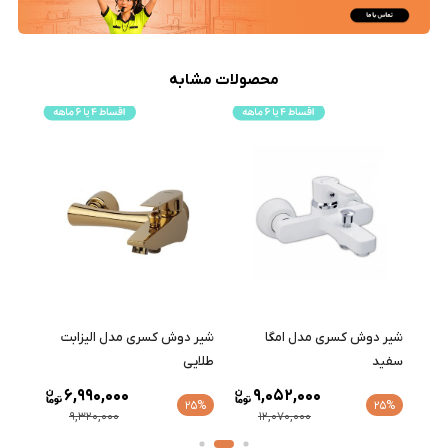
محصولات مشابه
شیر دوش کسری مدل الیزابت
شیر دوش درخشان مدل آنتیک
طلایی
طلایی
6,990,000
9
25%
9,834,000
9,320,000