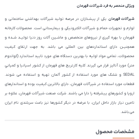
ویژگی منحصر به فرد شیرآلات قهرمان
شیرآلات قهرمان
یکی از پیشـتازان در عرصه تولید شیرآلات بهداشتی ساختمانی و
لوازم و تجهیزات حمام و شیرآلات الکترونیکی و بیمارستانی است. محصولات کارخانه
قهرمان با بهره گیری از نیروهای متخصص و ماشــین آلات روز دنیا تولیــد شــده و
همچنیــن دارای استانداردهای بین المللی می باشد. به جهت ارتقای کیفیت
محصولات، تمامی مواد اولیه با بهترین دستگاه های مورد تایید استاندارد (كوانتوم
متر) مورد آنالیز قرار می گیرند. كليه كارتريج های قهرمان از كشور اسپانيا و كمپاني
SEDAL و شلنگ های مورد استفاده از کشور آلمان تهیه و استفاده می شوند.
قطعات مورد استفاده در شیرآلات قهرمان، دارای بالاترین کیفیت بوده و استاندارهای
اروپا و کشورهای پیشرفته را دارا می باشند. شرکت صنعت شیرآلات قهرمان، علاوه بر
تامین نیاز بازار داخل ایران، با عرضه در دیگر کشورها نیز باعث سربلندی نام ایران
می باشد.
مشخصات محصول