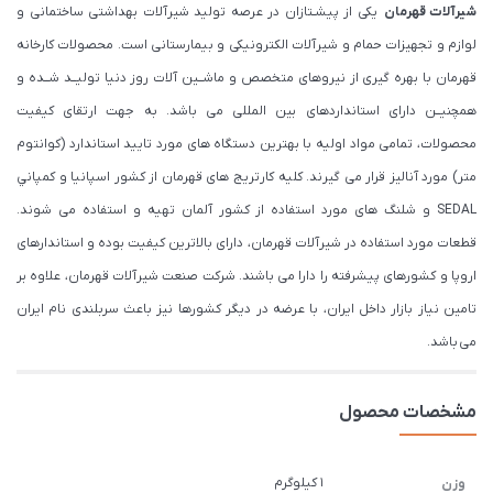
شیرآلات قهرمان
یکی از پیشـتازان در عرصه تولید شیرآلات بهداشتی ساختمانی و
لوازم و تجهیزات حمام و شیرآلات الکترونیکی و بیمارستانی است. محصولات کارخانه
قهرمان با بهره گیری از نیروهای متخصص و ماشــین آلات روز دنیا تولیــد شــده و
همچنیــن دارای استانداردهای بین المللی می باشد. به جهت ارتقای کیفیت
محصولات، تمامی مواد اولیه با بهترین دستگاه های مورد تایید استاندارد (كوانتوم
متر) مورد آنالیز قرار می گیرند. كليه كارتريج های قهرمان از كشور اسپانيا و كمپاني
SEDAL و شلنگ های مورد استفاده از کشور آلمان تهیه و استفاده می شوند.
قطعات مورد استفاده در شیرآلات قهرمان، دارای بالاترین کیفیت بوده و استاندارهای
اروپا و کشورهای پیشرفته را دارا می باشند. شرکت صنعت شیرآلات قهرمان، علاوه بر
تامین نیاز بازار داخل ایران، با عرضه در دیگر کشورها نیز باعث سربلندی نام ایران
می باشد.
مشخصات محصول
1 کیلوگرم
وزن