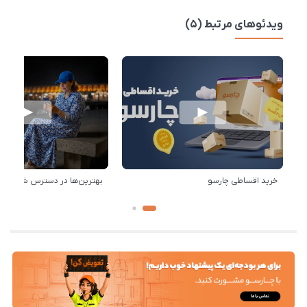
ویدئوهای مرتبط (5)
خرید اقساطی چارسو
بهترین‌ها در دسترس شماست!