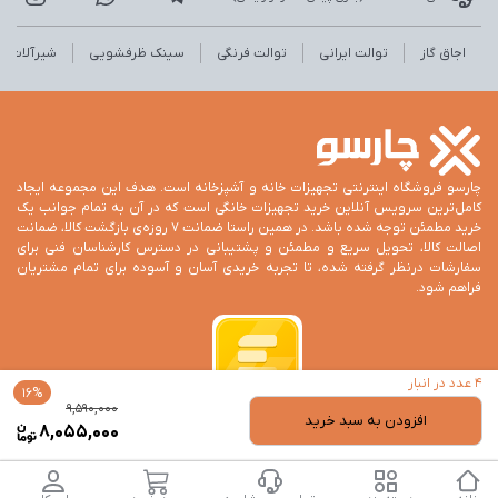
اجاق گاز
توالت ایرانی
توالت فرنگی
سینک ظرفشویی
شیرآلات
چارسو فروشگاه اینترنتی تجهیزات خانه و آشپزخانه است. هدف این مجموعه ایجاد
کامل‌ترین سرویس آنلاین خرید تجهیزات خانگی است که در آن به تمام جوانب یک
خرید مطمئن توجه شده باشد. در همین راستا ضمانت 7 روزه‌ی بازگشت کالا، ضمانت
اصالت کالا، تحویل سریع و مطمئن و پشتیبانی در دسترس کارشناسان فنی برای
سفارشات درنظر گرفته شده، تا تجربه خریدی آسان و آسوده برای تمام مشتریان
فراهم شود.
4 عدد در انبار
16%
قیم
قیم
9,590,000
افزودن به سبد خرید
فعل
اصل
8,055,000
000
000
بود.
است
تمام حقوق این وب‌سایت برای فروشگاه اینترنتی چارسو است.