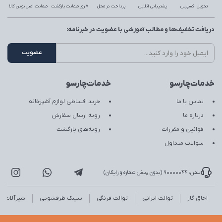
تحویل اکسپرس
پشتیبانی آنلاین
پرداخت در محل
7 روز ضمانت بازگشت
ضمانت اصل بودن کالا
دریافت تخفیف‌ها و مطالب آموزشی با عضویت در خبرنامه:
خدمات‌چارسو
خدمات‌چارسو
تماس با ما
خرید اقساطی لوازم آشپزخانه
درباره ما
رویه ارسال سفارش
قوانین و مقررات
رویه‌های بازگشت
سوالات متداول
تلفن: 90000044 (بدون پیش شماره و رایگان)
اجاق گاز
توالت ایرانی
توالت فرنگی
سینک ظرفشویی
شیرآلات