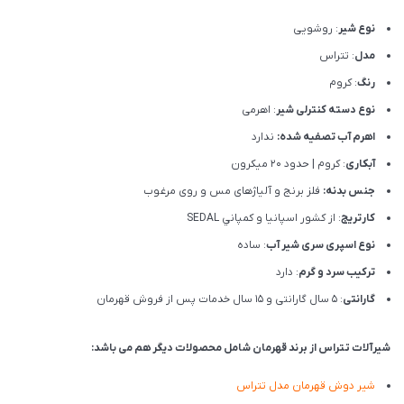
نوع شیر
: روشویی
مدل
: تتراس
رنگ
: کروم
نوع دسته کنترلی شیر
: اهرمی
اهرم آب تصفیه شده:
ندارد
آبکاری
: کروم | حدود 20 میکرون
جنس بدنه:
فلز برنج و آلیاژهای مس و روی مرغوب
کارتریج
: از كشور اسپانيا و كمپاني SEDAL
نوع اسپری سری شیر آب
: ساده
ترکیب سرد و گرم
: دارد
گارانتی
: 5 سال گارانتی و 15 سال خدمات پس از فروش قهرمان
شیرآلات تتراس از برند قهرمان شامل محصولات دیگر هم می باشد:
شیر دوش قهرمان مدل تتراس