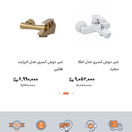
شیر دوش کسری مدل امگا
شیر دوش کسری مدل الیزابت
شیر 
سفید
طلایی
طلایی
6,990,000
9,052,000
9,320,000
12,070,000