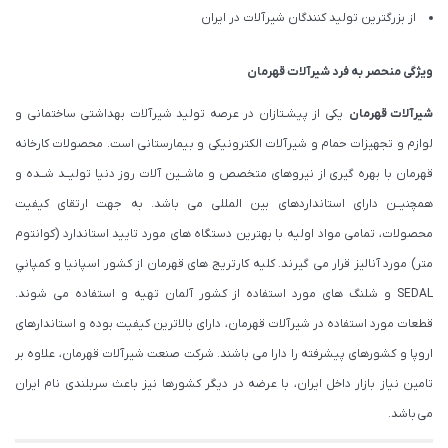
از بزرگترین تولید کنندگان شیرآلات در ایران
ویژگی منحصر به فرد شیرآلات قهرمان
شیرآلات قهرمان
یکی از پیشـتازان در عرصه تولید شیرآلات بهداشتی ساختمانی و
لوازم و تجهیزات حمام و شیرآلات الکترونیکی و بیمارستانی است. محصولات کارخانه
قهرمان با بهره گیری از نیروهای متخصص و ماشــین آلات روز دنیا تولیــد شــده و
همچنیــن دارای استانداردهای بین المللی می باشد. به جهت ارتقای کیفیت
محصولات، تمامی مواد اولیه با بهترین دستگاه های مورد تایید استاندارد (كوانتوم
متر) مورد آنالیز قرار می گیرند. كليه كارتريج های قهرمان از كشور اسپانيا و كمپاني
SEDAL و شلنگ های مورد استفاده از کشور آلمان تهیه و استفاده می شوند.
قطعات مورد استفاده در شیرآلات قهرمان، دارای بالاترین کیفیت بوده و استاندارهای
اروپا و کشورهای پیشرفته را دارا می باشند. شرکت صنعت شیرآلات قهرمان، علاوه بر
تامین نیاز بازار داخل ایران، با عرضه در دیگر کشورها نیز باعث سربلندی نام ایران
می باشد.