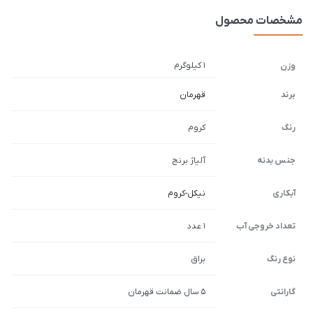
مشخصات محصول
1 کیلوگرم
وزن
برند
قهرمان
رنگ
کروم
جنس بدنه
آلیاژ برنج
آبکاری
نیکل-کروم
تعداد خروجی آب
1 عدد
نوع رنگ
براق
گارانتی
5 سال ضمانت قهرمان