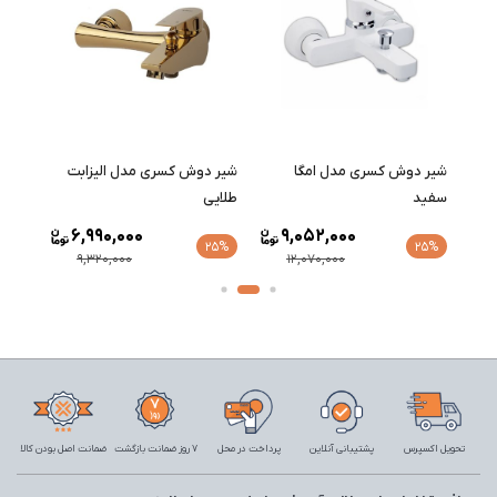
شیر دوش کسری مدل امگا
شیر دوش کسری مدل الیزابت
شیر 
سفید
طلایی
طلایی
6,990,000
9,052,000
25%
25%
9,320,000
12,070,000
تحویل اکسپرس
پشتیبانی آنلاین
پرداخت در محل
7 روز ضمانت بازگشت
ضمانت اصل بودن کالا