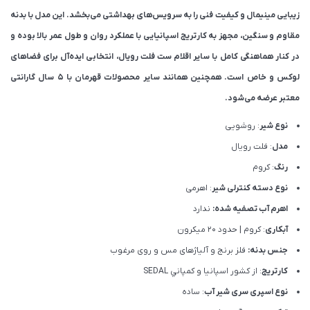
زیبایی مینیمال و کیفیت فنی را به سرویس‌های بهداشتی می‌بخشد. این مدل با بدنه
مقاوم و سنگین، مجهز به کارتریج اسپانیایی با عملکرد روان و طول عمر بالا بوده و
در کنار هماهنگی کامل با سایر اقلام ست فلت رویال، انتخابی ایده‌آل برای فضاهای
لوکس و خاص است. همچنین همانند سایر محصولات قهرمان با ۵ سال گارانتی
معتبر عرضه می‌شود.
نوع شیر
: روشویی
مدل
: فلت رویال
رنگ
: کروم
نوع دسته کنترلی شیر
: اهرمی
اهرم آب تصفیه شده:
ندارد
آبکاری
: کروم | حدود 20 میکرون
جنس بدنه:
فلز برنج و آلیاژهای مس و روی مرغوب
کارتریج
: از كشور اسپانيا و كمپاني SEDAL
نوع اسپری سری شیر آب
: ساده