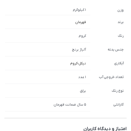
1 کیلوگرم
وزن
برند
قهرمان
رنگ
کروم
جنس بدنه
آلیاژ برنج
آبکاری
نیکل-کروم
تعداد خروجی آب
1 عدد
نوع رنگ
براق
گارانتی
5 سال ضمانت قهرمان
امتیاز و دیدگاه کاربران