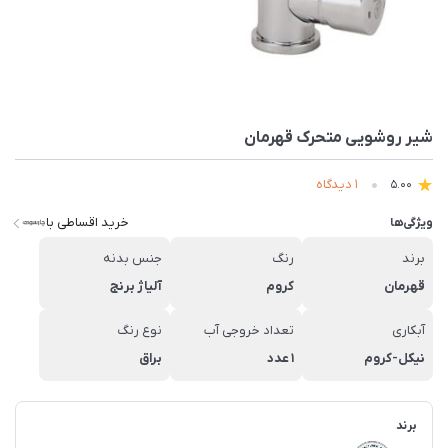
شیر روشویی متحرک قهرمان
1 دیدگاه
5.00
خرید اقساطی با
ویژگی‌ها
برند
رنگ
جنس بدنه
قهرمان
کروم
آلیاژ برنج
آبکاری
تعداد خروجی آب
نوع رنگ
نیکل-کروم
1 عدد
براق
برند