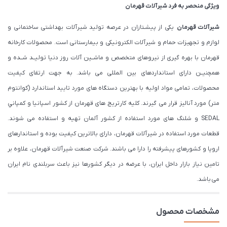
ویژگی منحصر به فرد شیرآلات قهرمان
شیرآلات قهرمان
یکی از پیشـتازان در عرصه تولید شیرآلات بهداشتی ساختمانی و
لوازم و تجهیزات حمام و شیرآلات الکترونیکی و بیمارستانی است. محصولات کارخانه
قهرمان با بهره گیری از نیروهای متخصص و ماشــین آلات روز دنیا تولیــد شــده و
همچنیــن دارای استانداردهای بین المللی می باشد. به جهت ارتقای کیفیت
محصولات، تمامی مواد اولیه با بهترین دستگاه های مورد تایید استاندارد (كوانتوم
متر) مورد آنالیز قرار می گیرند. كليه كارتريج های قهرمان از كشور اسپانيا و كمپاني
SEDAL و شلنگ های مورد استفاده از کشور آلمان تهیه و استفاده می شوند.
قطعات مورد استفاده در شیرآلات قهرمان، دارای بالاترین کیفیت بوده و استاندارهای
اروپا و کشورهای پیشرفته را دارا می باشند. شرکت صنعت شیرآلات قهرمان، علاوه بر
تامین نیاز بازار داخل ایران، با عرضه در دیگر کشورها نیز باعث سربلندی نام ایران
می باشد.
مشخصات محصول