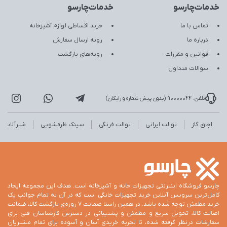
خدمات‌چارسو
خدمات‌چارسو
تماس با ما
خرید اقساطی لوازم آشپزخانه
درباره ما
رویه ارسال سفارش
قوانین و مقررات
رویه‌های بازگشت
سوالات متداول
تلفن: 90000044 (بدون پیش شماره و رایگان)
اجاق گاز
توالت ایرانی
توالت فرنگی
سینک ظرفشویی
شیرآلات
چارسو فروشگاه اینترنتی تجهیزات خانه و آشپزخانه است. هدف این مجموعه ایجاد
کامل‌ترین سرویس آنلاین خرید تجهیزات خانگی است که در آن به تمام جوانب یک
خرید مطمئن توجه شده باشد. در همین راستا ضمانت 7 روزه‌ی بازگشت کالا، ضمانت
اصالت کالا، تحویل سریع و مطمئن و پشتیبانی در دسترس کارشناسان فنی برای
سفارشات درنظر گرفته شده، تا تجربه خریدی آسان و آسوده برای تمام مشتریان