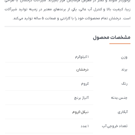
برخوردار شوند و کمتر در معرض فرسایش قرار بگیرند. شیرآلات درخشان با طراحی
زیبا، کیفیت بالا و کنترل آب عالی، یکی از برندهای معتبر در زمینه تولید شیرآلات
است. درخشان تمام محصولات خود را با گارانتی و ضمانت 5 ساله تولید می کند.
مشخصات محصول
1 کیلوگرم
وزن
برند
درخشان
رنگ
کروم
جنس بدنه
آلیاژ برنج
آبکاری
نیکل-کروم
تعداد خروجی آب
1 عدد