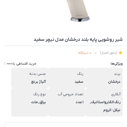
شیر روشویی پایه بلند درخشان مدل نیچر سفید
0 دیدگاه
(بدون امتیاز)
خرید اقساطی با
ویژگی‌ها
برند
رنگ
جنس بدنه
درخشان
سفید
آلیاژ برنج
آبکاری
تعداد خروجی آب
نوع رنگ
رنگ الکترواستاتیک,
1 عدد
براق, مات
نیکل-کروم