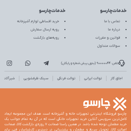
خدمات‌چارسو
خدمات‌چارسو
تماس با ما
خرید اقساطی لوازم آشپزخانه
درباره ما
رویه ارسال سفارش
قوانین و مقررات
رویه‌های بازگشت
سوالات متداول
تلفن: 90000044 (بدون پیش شماره و رایگان)
اجاق گاز
توالت ایرانی
توالت فرنگی
سینک ظرفشویی
شیرآلات
چارسو فروشگاه اینترنتی تجهیزات خانه و آشپزخانه است. هدف این مجموعه ایجاد
کامل‌ترین سرویس آنلاین خرید تجهیزات خانگی است که در آن به تمام جوانب یک
خرید مطمئن توجه شده باشد. در همین راستا ضمانت 7 روزه‌ی بازگشت کالا، ضمانت
اصالت کالا، تحویل سریع و مطمئن و پشتیبانی در دسترس کارشناسان فنی برای