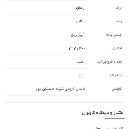
برند
راسان
رنگ
طلایی
جنس بدنه
آلیاژ برنج
آبکاری
نیکل-کروم
تعداد خروجی آب
1 عدد
نوع رنگ
براق
گارانتی
5 سال گارانتی شرکت ماهسان پویا
امتیاز و دیدگاه کاربران