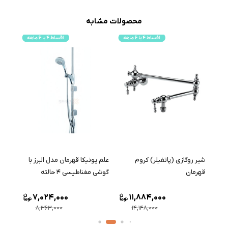
محصولات مشابه
وری
شیر روگازی (پاتفیلر) کروم
علم یونیکا قهرمان مدل البرز با
علم 
ن
قهرمان
گوشی مغناطیسی ۴ حالته
قهرما
7,024,000
11,884,000
8,363,000
14,148,000