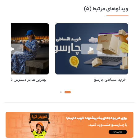
ویدئوهای مرتبط (5)
خرید اقساطی چارسو
بهترین‌ها در دسترس شماست!