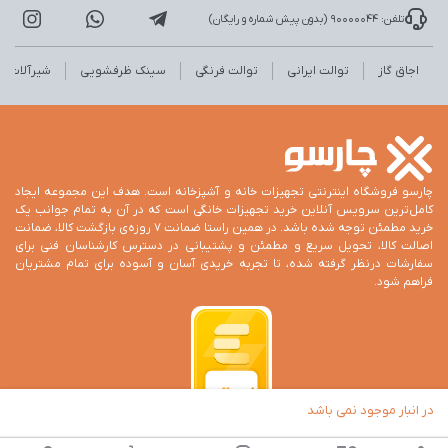
تلفن: 90000044 (بدون پیش شماره و رایگان)
اجاق گاز
توالت ایرانی
توالت فرنگی
سینک ظرفشویی
شیرآلات
چارسو فروشگاه اینترنتی تجهیزات خانه و آشپزخانه است. هدف این مجموعه ایجاد
کامل‌ترین سرویس آنلاین خرید تجهیزات خانگی است که در آن به تمام جوانب یک
خرید مطمئن توجه شده باشد. در همین راستا ضمانت 7 روزه‌ی بازگشت کالا، ضمانت
اصالت کالا، تحویل سریع و مطمئن و پشتیبانی در دسترس کارشناسان فنی برای
سفارشات درنظر گرفته شده، تا تجربه خریدی آسان و آسوده برای تمام مشتریان
فراهم شود.
در انبار موجود نمی باشد