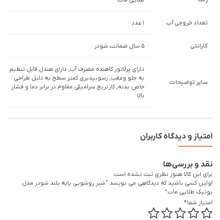
تعداد خروجی آب
1 عدد
گارانتی
5 سال ضمانت شودر
دارای پرلاتور کاهنده مصرف آب, دارای هندل قابل تنظیم
به جلو وعقب, رسوب­پذیری کم­تر سطح به دلیل طراحی
سایر توضیحات
خاص بدنه, کارتریج سرامیکی مقاوم در برابر دما و فشار
بالا
امتیاز و دیدگاه کاربران
نقد و بررسی‌ها
برای این کالا هنوز نظری ثبت نشده است.
اولین کسی باشید که دیدگاهی می نویسد “شیر روشویی پایه بلند شودر مدل
یونیک طلایی مات”
امتیاز شما
*