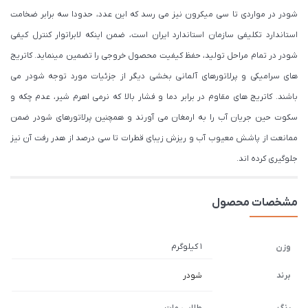
شودر در مواردی تا سی میکرون نیز می رسد که این عدد، حدودا سه برابر ضخامت
استاندارد تکلیفی سازمان استاندارد ایران است، ضمن اینکه لابراتوار کنترل کیفی
شودر در تمام مراحل تولید، حفظ کیفیت محصول خروجی را تضمین مینماید. کاتریج
های سرامیکی و پرلاتورهای آلمانی بخشی دیگر از جزئیات مورد توجه شودر می
باشند. کاتریج های مقاوم در برابر دما و فشار بالا که نرمی اهرم شیر، عدم چکه و
سکوت حین جریان آب را به ارمغان می آورند و همچنین پرلاتورهای شودر ضمن
ممانعت از پاشش معیوب آب و ریزش زیبای قطرات تا سی درصد از هدر رفت آن نیز
جلوگیری کرده اند.
مشخصات محصول
1 کیلوگرم
وزن
برند
شودر
رنگ
طلایی مات