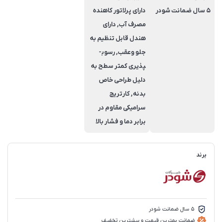
5 سال ضمانت شودر
دارای پرلاتور کاهنده
مصرف آب, دارای
هندل قابل تنظیم به
جلو وعقب, رسوب­
پذیری کم­تر سطح به
دلیل طراحی خاص
بدنه, کارتریج
سرامیکی مقاوم در
برابر دما و فشار بالا
برند
5 سال ضمانت شودر
ضمانت بهترین قیمت و بیشترین تخفیف