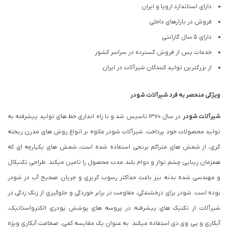
دارای استاندارد اروپا و ایران
فروش در بازارهای داخلی
دارای 5 سال گارانتی
خدمات پس از فروش گسترده در سراسر کشور
از بزرگترین تولید کنندگان شیرآلات در ایران
ویژگی منحصر به فرد شیرآلات شودر
شیرآلات شودر
در سال 1370 تاسیس شد و با راه اندازی خط های تولید پیشرفته به
تولید محصولات خود پرداخت. شیرآلات شودر علاوه بر انواع روش های مدرن ریخته
گری، از شمش های متراکم برنجی استفاده شده است، شمش های یکپارچه ای که
همزمان زیبایی چشم نواز و دوام بلند مدت محصول را تامین میکند. طراحی تکنیکال
و مهندسی شده بدنه نیز باعث حداکثر رسوب گریزی و جریان صحیح آب در شودر
بوده است. شودر برای درخشندگی، مقاومت در برابر خوردگی و جلوگیری از زنگ زدگی در
شیرآلات از تکنیک های پیشرفته در پروسه های پوشش پودری الکترواستاتیک،
آبکاری و پی وی دی استفاده میکند. به عنوان یک مقایسه کمی، صخامت آبکاری ویژه