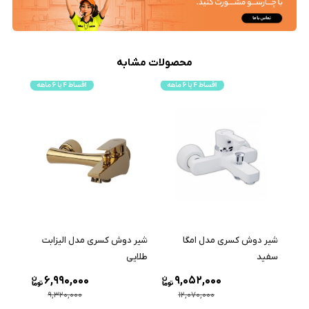
محصولات مشابه
شیر دوش کسری مدل امگا
شیر دوش کسری مدل الیزابت
شیر 
سفید
طلایی
طلایی
6,990,000
9,052,000
9,320,000
12,070,000