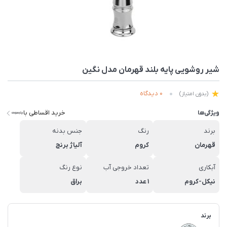
شیر روشویی پایه بلند قهرمان مدل نگین
0 دیدگاه
(بدون امتیاز)
خرید اقساطی با
ویژگی‌ها
برند
رنگ
جنس بدنه
قهرمان
کروم
آلیاژ برنج
آبکاری
تعداد خروجی آب
نوع رنگ
نیکل-کروم
1 عدد
براق
برند