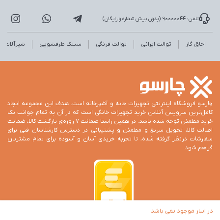
تلفن: 90000044 (بدون پیش شماره و رایگان)
اجاق گاز
توالت ایرانی
توالت فرنگی
سینک ظرفشویی
شیرآلات
چارسو فروشگاه اینترنتی تجهیزات خانه و آشپزخانه است. هدف این مجموعه ایجاد
کامل‌ترین سرویس آنلاین خرید تجهیزات خانگی است که در آن به تمام جوانب یک
خرید مطمئن توجه شده باشد. در همین راستا ضمانت 7 روزه‌ی بازگشت کالا، ضمانت
اصالت کالا، تحویل سریع و مطمئن و پشتیبانی در دسترس کارشناسان فنی برای
سفارشات درنظر گرفته شده، تا تجربه خریدی آسان و آسوده برای تمام مشتریان
فراهم شود.
در انبار موجود نمی باشد