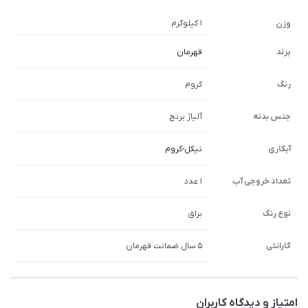
1 کیلوگرم
وزن
برند
قهرمان
رنگ
کروم
جنس بدنه
آلیاژ برنج
آبکاری
نیکل-کروم
تعداد خروجی آب
1 عدد
نوع رنگ
براق
گارانتی
5 سال ضمانت قهرمان
امتیاز و دیدگاه کاربران