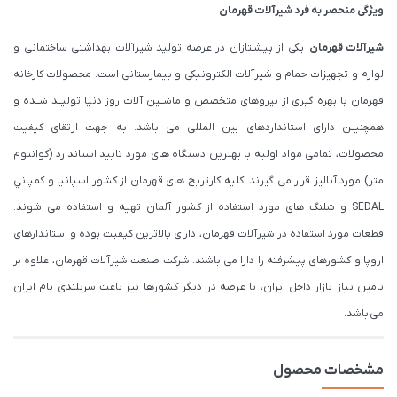
ویژگی منحصر به فرد شیرآلات قهرمان
شیرآلات قهرمان
یکی از پیشـتازان در عرصه تولید شیرآلات بهداشتی ساختمانی و
لوازم و تجهیزات حمام و شیرآلات الکترونیکی و بیمارستانی است. محصولات کارخانه
قهرمان با بهره گیری از نیروهای متخصص و ماشــین آلات روز دنیا تولیــد شــده و
همچنیــن دارای استانداردهای بین المللی می باشد. به جهت ارتقای کیفیت
محصولات، تمامی مواد اولیه با بهترین دستگاه های مورد تایید استاندارد (كوانتوم
متر) مورد آنالیز قرار می گیرند. كليه كارتريج های قهرمان از كشور اسپانيا و كمپاني
SEDAL و شلنگ های مورد استفاده از کشور آلمان تهیه و استفاده می شوند.
قطعات مورد استفاده در شیرآلات قهرمان، دارای بالاترین کیفیت بوده و استاندارهای
اروپا و کشورهای پیشرفته را دارا می باشند. شرکت صنعت شیرآلات قهرمان، علاوه بر
تامین نیاز بازار داخل ایران، با عرضه در دیگر کشورها نیز باعث سربلندی نام ایران
می باشد.
مشخصات محصول