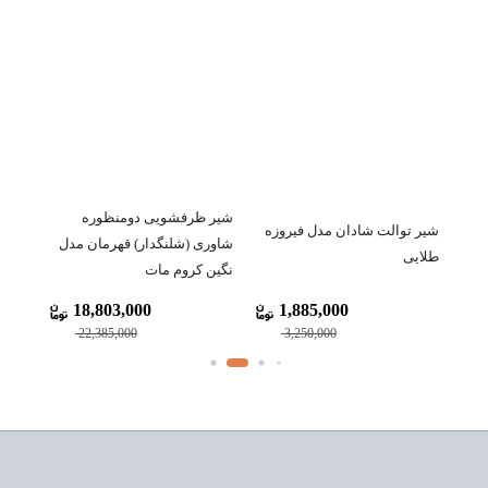
شیرآ
شیر ظرفشویی دومنظوره
تین
شیر توالت شادان مدل فیروزه
شاوری (شلنگدار) قهرمان مدل
طلایی
(ctangle
نگین کروم مات
18,803,000
1,885,000
22,385,000
3,250,000