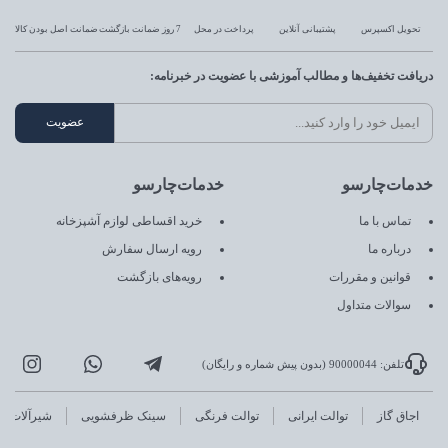
تحویل اکسپرس
پشتیبانی آنلاین
پرداخت در محل
7 روز ضمانت بازگشت
ضمانت اصل بودن کالا
دریافت تخفیف‌ها و مطالب آموزشی با عضویت در خبرنامه:
خدمات‌چارسو
خدمات‌چارسو
تماس با ما
خرید اقساطی لوازم آشپزخانه
درباره ما
رویه ارسال سفارش
قوانین و مقررات
رویه‌های بازگشت
سوالات متداول
تلفن: 90000044 (بدون پیش شماره و رایگان)
اجاق گاز
توالت ایرانی
توالت فرنگی
سینک ظرفشویی
شیرآلات