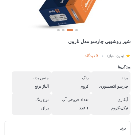
شیر روشویی چارسو مدل نارون
0 دیدگاه
(بدون امتیاز)
ویژگی‌ها
برند
رنگ
جنس بدنه
چارسو اکسسوری
کروم
آلیاژ برنج
آبکاری
تعداد خروجی آب
نوع رنگ
نیکل-کروم
1 عدد
براق
برند