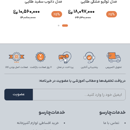
مدل توکیو مشکی طلایی
مدل دانوب سفید طلایی
مدل 
10,560,000
18,097,000
25%
25%
25%
14,080,000
24,130,000
تحویل اکسپرس
پشتیبانی آنلاین
پرداخت در محل
7 روز ضمانت بازگشت
ضمانت اصل بودن کالا
دریافت تخفیف‌ها و مطالب آموزشی با عضویت در خبرنامه:
خدمات‌چارسو
خدمات‌چارسو
تماس با ما
خرید اقساطی لوازم آشپزخانه