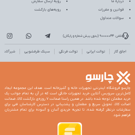
درباره ما
رویه ارسال سفارش
قوانین و مقررات
رویه‌های بازگشت
سوالات متداول
تلفن: 90000044 (بدون پیش شماره و رایگان)
اجاق گاز
توالت ایرانی
توالت فرنگی
سینک ظرفشویی
شیرآلات
چارسو فروشگاه اینترنتی تجهیزات خانه و آشپزخانه است. هدف این مجموعه ایجاد
کامل‌ترین سرویس آنلاین خرید تجهیزات خانگی است که در آن به تمام جوانب یک
خرید مطمئن توجه شده باشد. در همین راستا ضمانت 7 روزه‌ی بازگشت کالا، ضمانت
اصالت کالا، تحویل سریع و مطمئن و پشتیبانی در دسترس کارشناسان فنی برای
سفارشات درنظر گرفته شده، تا تجربه خریدی آسان و آسوده برای تمام مشتریان
فراهم شود.