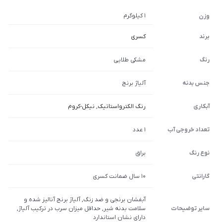
1 کیلوگرم
وزن
برند
کسری
رنگ
مشکی طلایی
جنس بدنه
آلیاژ برنج
آبکاری
رنگ الکترواستاتیک
,
نیکل-کروم
تعداد خروجی آب
1 عدد
نوع رنگ
براق
گارانتی
10 سال ضمانت کسری
آبفشان برنجی و ضد زنگ, آلیاژ برنج آنالیز شده و
سایر توضیحات
سلامت بدنه شیر, حداقل میزان سرب در ترکیب آلیاژ,
دارای نشان استاندارد