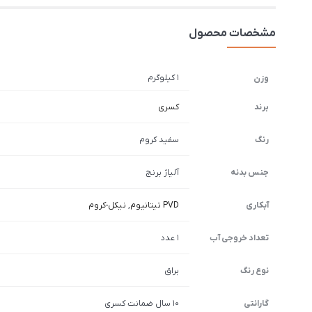
مشخصات محصول
1 کیلوگرم
وزن
برند
کسری
رنگ
سفید کروم
جنس بدنه
آلیاژ برنج
آبکاری
PVD تیتانیوم
,
نیکل-کروم
تعداد خروجی آب
1 عدد
نوع رنگ
براق
گارانتی
10 سال ضمانت کسری