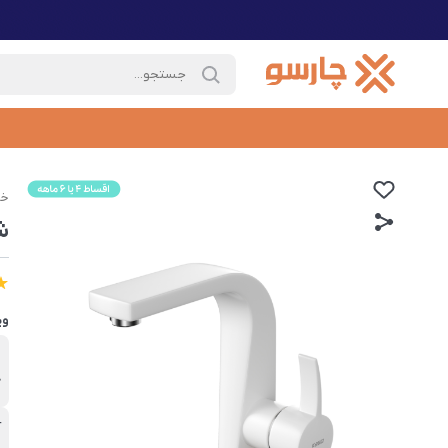
خا
ش
وی
ب
ک
آ