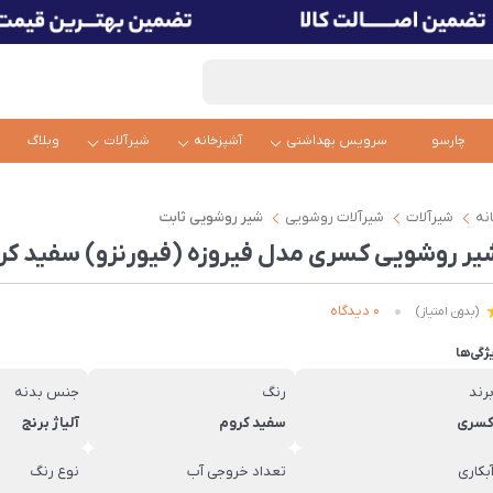
چارسو
سرویس بهداشتی
آشپزخانه
شیرآلات
وبلاگ
نه
شیرآلات
شیرآلات روشویی
شیر روشویی ثابت
یر روشویی کسری مدل فیروزه (فیورنزو) سفید کر
0 دیدگاه
(بدون امتیاز)
ژگی‌ها
رند
رنگ
جنس بدنه
سری
سفید کروم
آلیاژ برنج
بکاری
تعداد خروجی آب
نوع رنگ