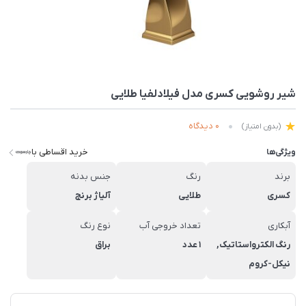
شیر روشویی کسری مدل فیلادلفیا طلایی
0 دیدگاه
(بدون امتیاز)
خرید اقساطی با
ویژگی‌ها
برند
رنگ
جنس بدنه
کسری
طلایی
آلیاژ برنج
آبکاری
تعداد خروجی آب
نوع رنگ
رنگ الکترواستاتیک,
1 عدد
براق
نیکل-کروم