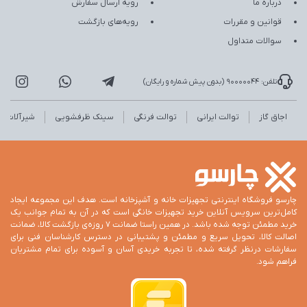
درباره ما
رویه ارسال سفارش
قوانین و مقررات
رویه‌های بازگشت
سوالات متداول
تلفن: 90000044 (بدون پیش شماره و رایگان)
اجاق گاز
توالت ایرانی
توالت فرنگی
سینک ظرفشویی
شیرآلات
چارسو فروشگاه اینترنتی تجهیزات خانه و آشپزخانه است. هدف این مجموعه ایجاد
کامل‌ترین سرویس آنلاین خرید تجهیزات خانگی است که در آن به تمام جوانب یک
خرید مطمئن توجه شده باشد. در همین راستا ضمانت 7 روزه‌ی بازگشت کالا، ضمانت
اصالت کالا، تحویل سریع و مطمئن و پشتیبانی در دسترس کارشناسان فنی برای
سفارشات درنظر گرفته شده، تا تجربه خریدی آسان و آسوده برای تمام مشتریان
فراهم شود.