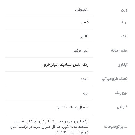
1 کیلوگرم
وزن
برند
کسری
رنگ
طلایی
جنس بدنه
آلیاژ برنج
آبکاری
رنگ الکترواستاتیک
,
نیکل-کروم
تعداد خروجی آب
1 عدد
نوع رنگ
براق
گارانتی
10 سال ضمانت کسری
آبفشان برنجی و ضد زنگ, آلیاژ برنج آنالیز شده و
سایر توضیحات
سلامت بدنه شیر, حداقل میزان سرب در ترکیب آلیاژ,
دارای نشان استاندارد