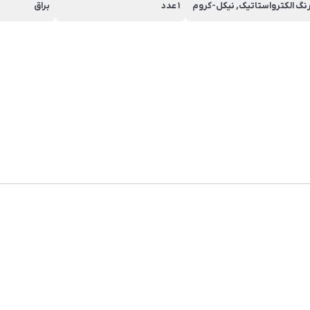
نگ الکترواستاتیک, نیکل-کروم
1 عدد
براق