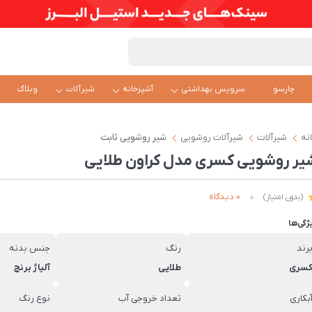
چارسو
سرویس بهداشتی
آشپزخانه
شیرآلات
وبلاگ
نه
شیرآلات
شیرآلات روشویی
شیر روشویی ثابت
یر روشویی کسری مدل کراون طلایی
0 دیدگاه
(بدون امتیاز)
ژگی‌ها
رند
رنگ
جنس بدنه
سری
طلایی
آلیاژ برنج
بکاری
تعداد خروجی آب
نوع رنگ