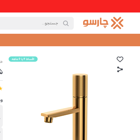
خا
ش
وی
ب
ک
آ