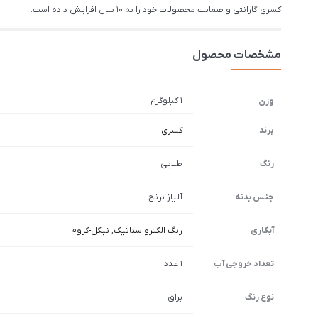
کسری گارانتی و ضمانت محصولات خود را به 10 سال افزایش داده است.
مشخصات محصول
1 کیلوگرم
وزن
برند
کسری
رنگ
طلایی
جنس بدنه
آلیاژ برنج
آبکاری
رنگ الکترواستاتیک
,
نیکل-کروم
تعداد خروجی آب
1 عدد
نوع رنگ
براق