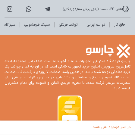
تلفن: 90000044 (بدون پیش شماره و رایگان)
اجاق گاز
توالت ایرانی
توالت فرنگی
سینک ظرفشویی
شیرآلات
چارسو فروشگاه اینترنتی تجهیزات خانه و آشپزخانه است. هدف این مجموعه ایجاد
کامل‌ترین سرویس آنلاین خرید تجهیزات خانگی است که در آن به تمام جوانب یک
خرید مطمئن توجه شده باشد. در همین راستا ضمانت 7 روزه‌ی بازگشت کالا، ضمانت
اصالت کالا، تحویل سریع و مطمئن و پشتیبانی در دسترس کارشناسان فنی برای
سفارشات درنظر گرفته شده، تا تجربه خریدی آسان و آسوده برای تمام مشتریان
فراهم شود.
در انبار موجود نمی باشد