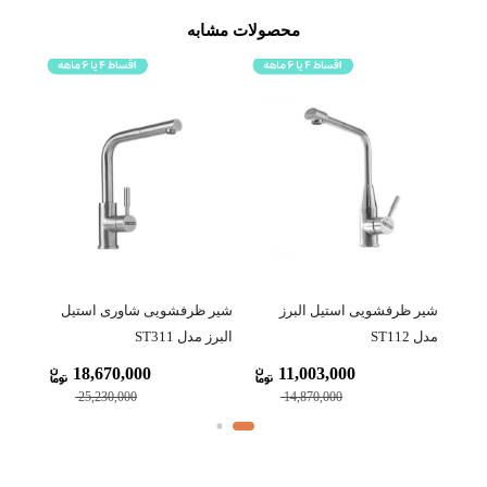
محصولات مشابه
شیر ظرفشویی استیل البرز
شیر ظرفشویی شاوری استیل
شیر 
مدل ST112
البرز مدل ST311
مدل ST211
18,670,000
11,003,000
25,230,000
14,870,000