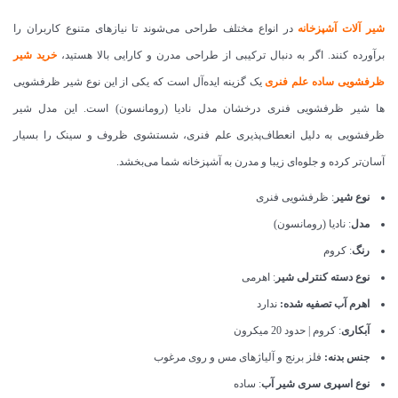
شیر آلات آشپزخانه
در انواع مختلف طراحی می‌شوند تا نیازهای متنوع کاربران را
برآورده کنند. اگر به دنبال ترکیبی از طراحی مدرن و کارایی بالا هستید،
خرید شیر
ظرفشویی ساده علم فنری
یک گزینه ایده‌آل است که یکی از این نوع شیر ظرفشویی
ها شیر ظرفشویی فنری درخشان مدل نادیا (رومانسون) است. این مدل شیر
ظرفشویی به دلیل انعطاف‌پذیری علم فنری، شستشوی ظروف و سینک را بسیار
آسان‌تر کرده و جلوه‌ای زیبا و مدرن به آشپزخانه شما می‌بخشد.
نوع شیر
: ظرفشویی فنری
مدل
: نادیا (رومانسون)
رنگ
: کروم
نوع دسته کنترلی شیر
: اهرمی
اهرم آب تصفیه شده:
ندارد
آبکاری
: کروم | حدود 20 میکرون
جنس بدنه:
فلز برنج و آلیاژهای مس و روی مرغوب
نوع اسپری سری شیر آب
: ساده