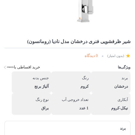
شیر ظرفشويی فنری درخشان مدل نادیا (رومانسون)
0 دیدگاه
(بدون امتیاز)
خرید اقساطی با
ویژگی‌ها
برند
رنگ
جنس بدنه
درخشان
کروم
آلیاژ برنج
آبکاری
تعداد خروجی آب
نوع رنگ
نیکل-کروم
1 عدد
براق
برند