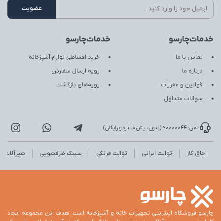
خدمات‌چارسو
خدمات‌چارسو
تماس با ما
خرید اقساطی لوازم آشپزخانه
درباره ما
رویه ارسال سفارش
قوانین و مقررات
رویه‌های بازگشت
سوالات متداول
تلفن: 90000044 (بدون پیش شماره و رایگان)
اجاق گاز
توالت ایرانی
توالت فرنگی
سینک ظرفشویی
شیرآلات
چارسو فروشگاه اینترنتی تجهیزات خانه و آشپزخانه است. هدف این مجموعه ایجاد