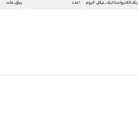
نگ الکترواستاتیک, نیکل-کروم
1 عدد
براق, مات