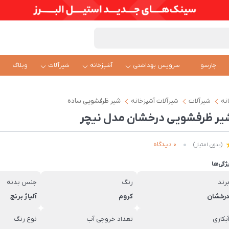
چارسو
سرویس بهداشتی
آشپزخانه
شیرآلات
وبلاگ
نه
شیرآلات
شیرآلات آشپزخانه
شیر ظرفشویی ساده
یر ظرفشویی درخشان مدل نیچر
0 دیدگاه
(بدون امتیاز)
ژگی‌ها
رند
رنگ
جنس بدنه
رخشان
کروم
آلیاژ برنج
بکاری
تعداد خروجی آب
نوع رنگ