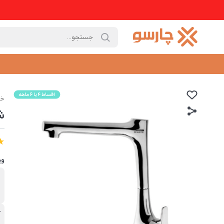
خا
ش
وی
ب
د
آ