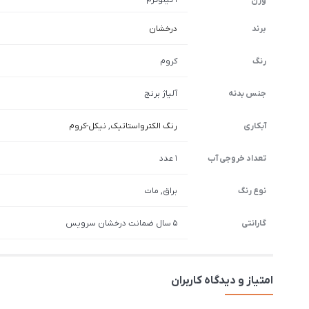
وزن
برند
درخشان
رنگ
کروم
جنس بدنه
آلیاژ برنج
آبکاری
رنگ الکترواستاتیک
,
نیکل-کروم
تعداد خروجی آب
1 عدد
نوع رنگ
براق, مات
گارانتی
5 سال ضمانت درخشان سرویس
امتیاز و دیدگاه کاربران