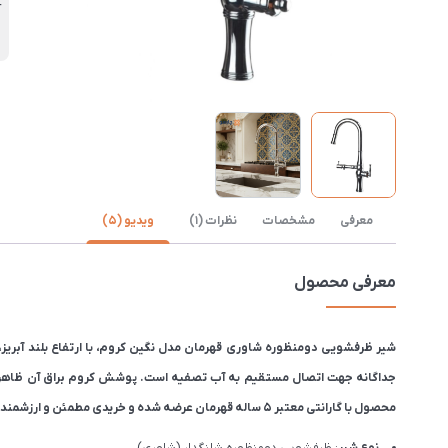
آ
ن
معرفی
مشخصات
نظرات (1)
ویدیو (5)
معرفی محصول
شیر ظرفشویی دومنظوره شاوری قهرمان مدل نگین کروم، با ارتفاع بلند آبری
جداگانه جهت اتصال مستقیم به آب تصفیه است. پوشش کروم براق آن ظاهری مدر
محصول با گارانتی معتبر ۵ ساله قهرمان عرضه شده و خریدی مطمئن و ارزشمند را برای شما به ارمغان می‌آورد.
نوع شیر
: ظرفشویی دومنظوره شلنگدار (شاوری)