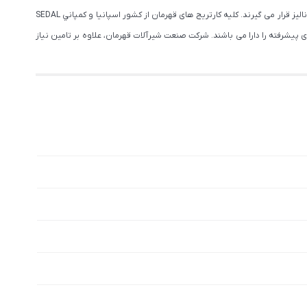
همچنیــن دارای استانداردهای بین المللی می باشد. به جهت ارتقای کیفیت محصولات، تمامی مواد اولیه با بهترین دستگاه های مورد تایید استاندارد (كوانتوم متر) مورد آنالیز قرار می گیرند. كليه كارتريج های قهرمان از كشور اسپانيا و كمپاني SEDAL
 پیشرفته را دارا می باشند. شرکت صنعت شیرآلات قهرمان، علاوه بر تامین نیاز