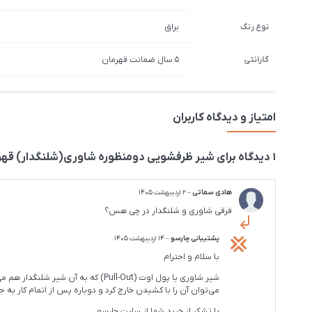
نوع رنگ
براق
گارانتی
5 سال ضمانت قهرمان
امتیاز و دیدگاه کاربران
1 دیدگاه برای
شیر ظرفشویی دومنظوره شاوری(شلنگدار) قهر
هادی سماتی
–
2 اردیبهشت 1405
فرقی شاوری و شلنگدار در چی هس؟
پشتیبانی چارسو
–
14 اردیبهشت 1405
با سلام و احترام
شیر شاوری یا پول اوت (Pull-Out)
می‌توان آن را با کشیدن خارج کرد و دوباره پس از اتمام کار به جا
با تشکر از خرید شما از سایت چارسو