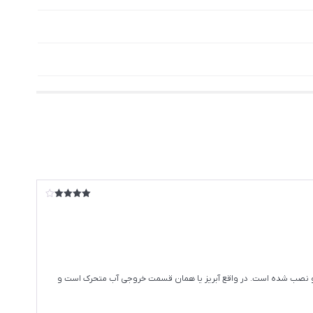
امتیاز
4
از 5
سب برای شستشو نصب شده است. در واقع آبریز یا همان قسمت خروجی آب متحرک است و