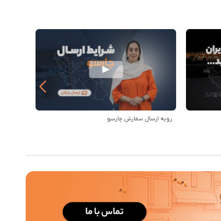
رویه ارسال سفارش چارسو
مزایای خر