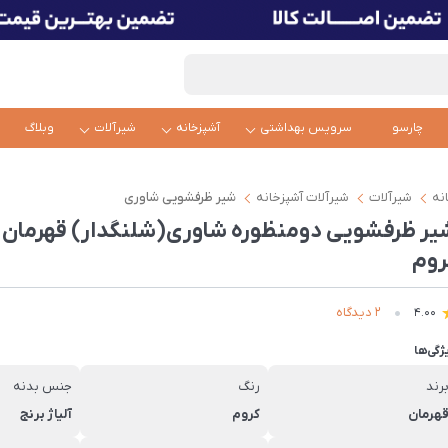
چارسو
سرویس بهداشتی
آشپزخانه
شیرآلات
وبلاگ
نه
شیرآلات
شیرآلات آشپزخانه
شیر ظرفشویی شاوری
یر ظرفشویی دومنظوره شاوری(شلنگدار) قهرمان 
روم
2 دیدگاه
4.00
ژگی‌ها
رند
رنگ
جنس بدنه
هرمان
کروم
آلیاژ برنج