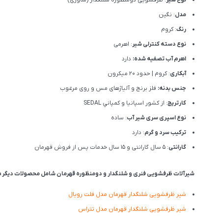
مدل
: نگین
رنگ
: کروم
نوع دسته کنترلی شیر
: اهرمی
اهرم آب تصفیه شده:
دارد
آبکاری
: کروم | حدود 20 میکرون
جنس بدنه:
فلز برنج و آلیاژهای مس و روی مرغوب
کارتریج
: از كشور اسپانيا و كمپاني SEDAL
نوع اسپری سری شیر آب
: ساده
ترکیب سرد و گرم
: دارد
گارانتی
: 5 سال گارانتی و 15 سال خدمات پس از فروش قهرمان
شیرآلات ظرفشویی فنری و شلنگدار و دومنظوره قهرمان شامل محصولات دیگر ه
شیر ظرفشویی شلنگدار قهرمان مدل فلت رویال
شیر ظرفشویی شلنگدار قهرمان مدل تتراس