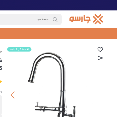
خا
ش
ک
وی
ب
ق