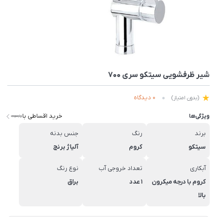
شیر ظرفشویی سیتکو سری 700
0 دیدگاه
(بدون امتیاز)
خرید اقساطی با
ویژگی‌ها
برند
رنگ
جنس بدنه
سیتکو
کروم
آلیاژ برنج
آبکاری
تعداد خروجی آب
نوع رنگ
کروم با درجه میکرون
1 عدد
براق
بالا