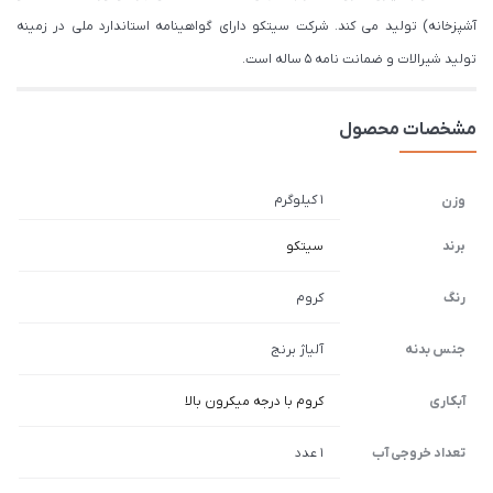
آشپزخانه) تولید می کند. شرکت سیتکو دارای گواهینامه استاندارد ملی در زمینه
تولید شیرالات و ضمانت نامه 5 ساله است.
مشخصات محصول
1 کیلوگرم
وزن
برند
سیتکو
رنگ
کروم
جنس بدنه
آلیاژ برنج
آبکاری
کروم با درجه میکرون بالا
تعداد خروجی آب
1 عدد