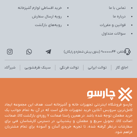
تماس با ما
خرید اقساطی لوازم آشپزخانه
درباره ما
رویه ارسال سفارش
قوانین و مقررات
رویه‌های بازگشت
سوالات متداول
تلفن: 90000044 (بدون پیش شماره و رایگان)
اجاق گاز
توالت ایرانی
توالت فرنگی
سینک ظرفشویی
شیرآلات
چارسو فروشگاه اینترنتی تجهیزات خانه و آشپزخانه است. هدف این مجموعه ایجاد
کامل‌ترین سرویس آنلاین خرید تجهیزات خانگی است که در آن به تمام جوانب یک
خرید مطمئن توجه شده باشد. در همین راستا ضمانت 7 روزه‌ی بازگشت کالا، ضمانت
اصالت کالا، تحویل سریع و مطمئن و پشتیبانی در دسترس کارشناسان فنی برای
سفارشات درنظر گرفته شده، تا تجربه خریدی آسان و آسوده برای تمام مشتریان
فراهم شود.