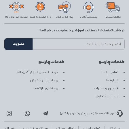
تحویل اکسپرس
پشتیبانی آنلاین
پرداخت در محل
7 روز ضمانت بازگشت
ضمانت اصل بودن کالا
دریافت تخفیف‌ها و مطالب آموزشی با عضویت در خبرنامه:
خدمات‌چارسو
خدمات‌چارسو
تماس با ما
خرید اقساطی لوازم آشپزخانه
درباره ما
رویه ارسال سفارش
قوانین و مقررات
رویه‌های بازگشت
سوالات متداول
تلفن: 90000044 (بدون پیش شماره و رایگان)
اجاق گاز
توالت ایرانی
توالت فرنگی
سینک ظرفشویی
شیرآلات