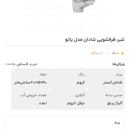
شیر ظرفشویی شادان مدل یاتو
1 دیدگاه
5.00
خرید اقساطی با
ویژگی‌ها
برند
رنگ
ابعاد
شادان گستر
کروم
40×15×20 سانتی‌متر
جنس بدنه
آبکاری
تعداد خروجی آب
آلیاژ برنج
نیکل-کروم
1 عدد
برند