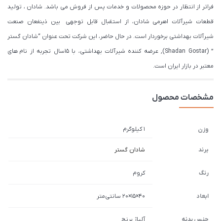
فراتر از انتظار در حوزه محصولات و خدمات پس از فروش می باشد. شادان ، تولید
قطعات شیرآلات اهرمی شادان، از استقبال قابل توجهی بین ذینفعان صنعت
شیرآلات بهداشتی برخوردار است. در حال حاضر، این شرکت تحت عنوان “شادان گستر
” (Shadan Gostar), عرضه کننده شیرآلات بهداشتی، با ۱۵سال تجربه از نام های
معتبر در بازار ایران است.
مشخصات محصول
1 کیلوگرم
وزن
برند
شادان گستر
رنگ
کروم
ابعاد
40×15×20 سانتی‌متر
جنس بدنه
آلیاژ برنج