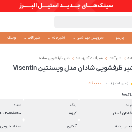
چارسو
سرویس بهداشتی
آشپزخانه
شیرآلات
وبلاگ
نه
شیرآلات
شیرآلات آشپزخانه
شیر ظرفشویی ساده
ر ظرفشویی شادان مدل ویسنتین Visentin
0 دیدگاه
(بدون امتیاز)
ژگی‌ها
رند
رنگ
ابعاد
ادان گستر
کروم
40×15×20 سانتی‌متر
نس بدنه
آبکاری
تعداد خروجی 