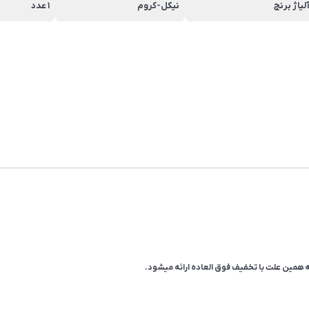
لیاژ برنج
نیکل-کروم
1 عدد