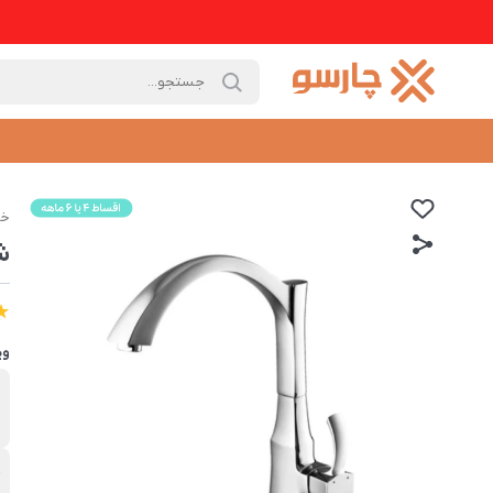
خا
شی
وی
ب
ش
ج