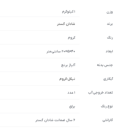
1 کیلوگرم
وزن
برند
شادان گستر
رنگ
کروم
ابعاد
40×15×20 سانتی‌متر
جنس بدنه
آلیاژ برنج
آبکاری
نیکل-کروم
تعداد خروجی آب
1 عدد
نوع رنگ
براق
گارانتی
6 سال ضمانت شادان گستر