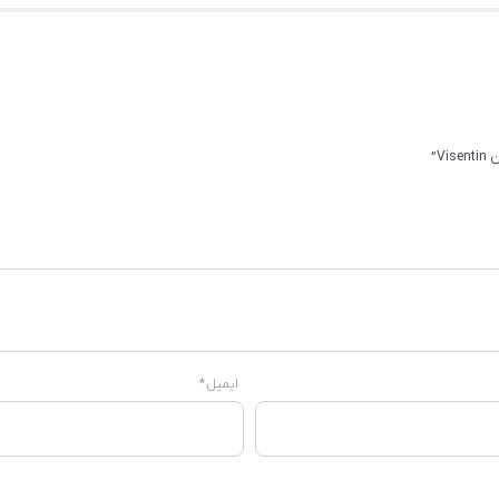
V”
ایمیل
*