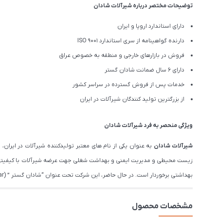
توضیحات مختصر درباره شیرآلات شادان
دارای استاندارد اروپا و ایران
دارنده گواهینامه از سری استاندارد ISO 9001
فروش در بازارهای خارجی و منطقه به خصوص عراق
دارای 6 سال ضمانت شادان گستر
خدمات پس از فروش گسترده در سراسر کشور
از بزرگترین تولید کنندگان شیرآلات در ایران
ویژگی منحصر به فرد شیرآلات شادان
شیرآلات شادان
زیست محیطی و مدیریت ایمنی و بهداشت شغلی جهت عرضه شیرآلات با کیفیتی فر
بهداشتی برخوردار است. در حال حاضر، این شرکت تحت عنوان “شادان گستر ” (Shadan Gostar), عرضه کننده شیرآلات بهداشتی، با ۱۵سال تجربه از نام های معتبر در بازار ایران است.
مشخصات محصول