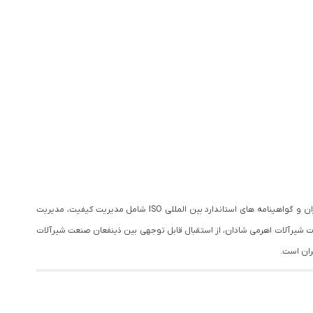
به عنوان یکی از نام های معتبر تولیدکننده شیرآلات در ایران، از منظر نگرش دانش محور و سیستمی می باشد که با دارا بودن نشان استاندارد ملی ایران و گواهینامه های استاندارد بین المللی ISO شامل مدیریت کیفیت، مدیریت
 شیرآلات اهرمی شادان، از استقبال قابل توجهی بین ذینفعان صنعت شیرآلات