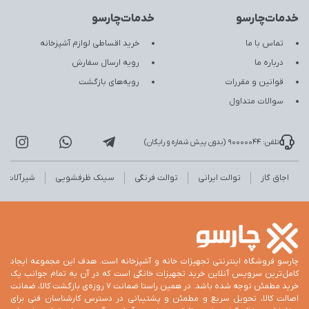
خدمات‌چارسو
خدمات‌چارسو
تماس با ما
خرید اقساطی لوازم آشپزخانه
درباره ما
رویه ارسال سفارش
قوانین و مقررات
رویه‌های بازگشت
سوالات متداول
تلفن: 90000044 (بدون پیش شماره و رایگان)
اجاق گاز
توالت ایرانی
توالت فرنگی
سینک ظرفشویی
شیرآلات
چارسو فروشگاه اینترنتی تجهیزات خانه و آشپزخانه است. هدف این مجموعه ایجاد
کامل‌ترین سرویس آنلاین خرید تجهیزات خانگی است که در آن به تمام جوانب یک
خرید مطمئن توجه شده باشد. در همین راستا ضمانت 7 روزه‌ی بازگشت کالا، ضمانت
اصالت کالا، تحویل سریع و مطمئن و پشتیبانی در دسترس کارشناسان فنی برای