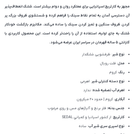
مجهز به کارتریج اسپانیایی برای عملکرد روان و دوام بیشتر است. شلنگ انعطاف‌پذیر
آن دسترسی آسان به تمام نقاط سینک را فراهم کرده و شستشوی ظروف بزرگ، پر
کردن ظروف سنگین و تمیز کردن سینک را ساده می‌کند. مکانیزم بازگشت خودکار
شلنگ به جای اولیه، استفاده از آن را راحت‌تر کرده است. این محصول کاربردی با
گارانتی ۵ ساله قهرمان در سراسر ایران عرضه می‌شود.
نوع شیر
: ظرفشویی شلنگدار
مدل
: فلت رویال
رنگ
: کروم
نوع دسته کنترلی شیر
: اهرمی
اهرم آب تصفیه شده:
ندارد
آبکاری
: کروم | حدود 20 میکرون
جنس بدنه:
فلز برنج و آلیاژهای مس و روی مرغوب
کارتریج
: از كشور اسپانيا و كمپاني SEDAL
نوع اسپری سری شیر آب
: ساده