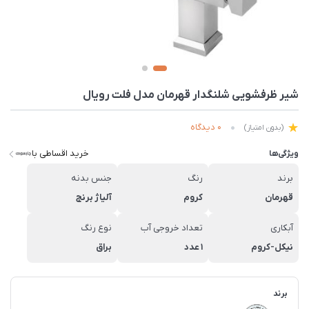
شیر ظرفشویی شلنگدار قهرمان مدل فلت رویال
0 دیدگاه
(بدون امتیاز)
خرید اقساطی با
ویژگی‌ها
برند
رنگ
جنس بدنه
قهرمان
کروم
آلیاژ برنج
آبکاری
تعداد خروجی آب
نوع رنگ
نیکل-کروم
1 عدد
براق
برند