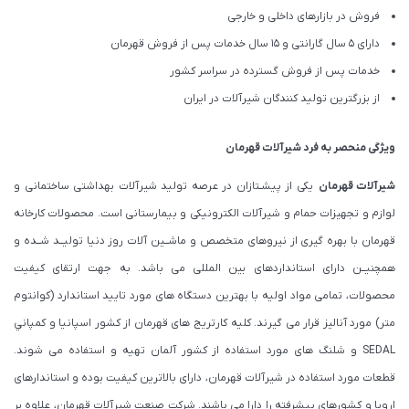
فروش در بازارهای داخلی و خارجی
دارای 5 سال گارانتی و 15 سال خدمات پس از فروش قهرمان
خدمات پس از فروش گسترده در سراسر کشور
از بزرگترین تولید کنندگان شیرآلات در ایران
ویژگی منحصر به فرد شیرآلات قهرمان
شیرآلات قهرمان
یکی از پیشـتازان در عرصه تولید شیرآلات بهداشتی ساختمانی و
لوازم و تجهیزات حمام و شیرآلات الکترونیکی و بیمارستانی است. محصولات کارخانه
قهرمان با بهره گیری از نیروهای متخصص و ماشــین آلات روز دنیا تولیــد شــده و
همچنیــن دارای استانداردهای بین المللی می باشد. به جهت ارتقای کیفیت
محصولات، تمامی مواد اولیه با بهترین دستگاه های مورد تایید استاندارد (كوانتوم
متر) مورد آنالیز قرار می گیرند. كليه كارتريج های قهرمان از كشور اسپانيا و كمپاني
SEDAL و شلنگ های مورد استفاده از کشور آلمان تهیه و استفاده می شوند.
قطعات مورد استفاده در شیرآلات قهرمان، دارای بالاترین کیفیت بوده و استاندارهای
اروپا و کشورهای پیشرفته را دارا می باشند. شرکت صنعت شیرآلات قهرمان، علاوه بر