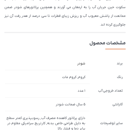
سکوت حین جریان آب را به ارمغان می آورند و همچنین پرلاتورهای شودر ضمن
ممانعت از پاشش معیوب آب و ریزش زیبای قطرات تا سی درصد از هدر رفت آن نیز
جلوگیری کرده اند.
مشخصات محصول
برند
شودر
رنگ
کروم, کروم مات
تعداد خروجی آب
1 عدد
گارانتی
5 سال ضمانت شودر
دارای پرلاتور کاهنده مصرف آب, رسوب­پذیری کم­تر سطح
سایر توضیحات
به دلیل طراحی خاص بدنه, کارتریج سرامیکی مقاوم در
برابر دما و فشار بالا