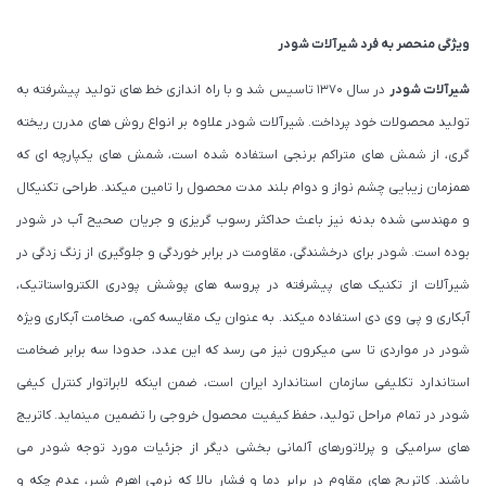
ویژگی منحصر به فرد شیرآلات شودر
شیرآلات شودر
در سال 1370 تاسیس شد و با راه اندازی خط های تولید پیشرفته به
تولید محصولات خود پرداخت. شیرآلات شودر علاوه بر انواع روش های مدرن ریخته
گری، از شمش های متراکم برنجی استفاده شده است، شمش های یکپارچه ای که
همزمان زیبایی چشم نواز و دوام بلند مدت محصول را تامین میکند. طراحی تکنیکال
و مهندسی شده بدنه نیز باعث حداکثر رسوب گریزی و جریان صحیح آب در شودر
بوده است. شودر برای درخشندگی، مقاومت در برابر خوردگی و جلوگیری از زنگ زدگی در
شیرآلات از تکنیک های پیشرفته در پروسه های پوشش پودری الکترواستاتیک،
آبکاری و پی وی دی استفاده میکند. به عنوان یک مقایسه کمی، صخامت آبکاری ویژه
شودر در مواردی تا سی میکرون نیز می رسد که این عدد، حدودا سه برابر ضخامت
استاندارد تکلیفی سازمان استاندارد ایران است، ضمن اینکه لابراتوار کنترل کیفی
شودر در تمام مراحل تولید، حفظ کیفیت محصول خروجی را تضمین مینماید. کاتریج
های سرامیکی و پرلاتورهای آلمانی بخشی دیگر از جزئیات مورد توجه شودر می
باشند. کاتریج های مقاوم در برابر دما و فشار بالا که نرمی اهرم شیر، عدم چکه و