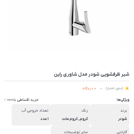
شیر ظرفشویی شودر مدل شاوری راین
0 دیدگاه
(بدون امتیاز)
خرید اقساطی با
ویژگی‌ها
برند
رنگ
تعداد خروجی آب
شودر
کروم, کروم مات
1 عدد
گارانتی
سایر توضیحات