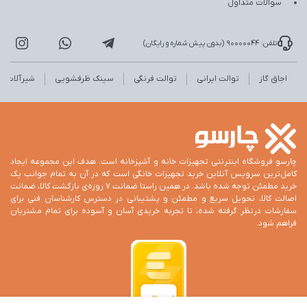
سوالات متداول
تلفن: 90000044 (بدون پیش شماره و رایگان)
اجاق گاز
توالت ایرانی
توالت فرنگی
سینک ظرفشویی
شیرآلات
چارسو فروشگاه اینترنتی تجهیزات خانه و آشپزخانه است. هدف این مجموعه ایجاد
کامل‌ترین سرویس آنلاین خرید تجهیزات خانگی است که در آن به تمام جوانب یک
خرید مطمئن توجه شده باشد. در همین راستا ضمانت 7 روزه‌ی بازگشت کالا، ضمانت
اصالت کالا، تحویل سریع و مطمئن و پشتیبانی در دسترس کارشناسان فنی برای
سفارشات درنظر گرفته شده، تا تجربه خریدی آسان و آسوده برای تمام مشتریان
فراهم شود.