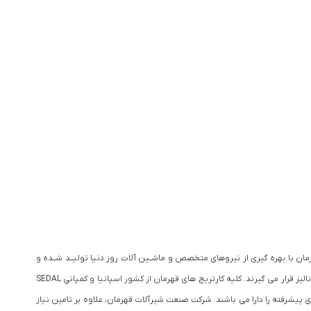
ان با بهره گیری از نیروهای متخصص و ماشــین آلات روز دنیا تولیــد شــده و
همچنیــن دارای استانداردهای بین المللی می باشد. به جهت ارتقای کیفیت محصولات، تمامی مواد اولیه با بهترین دستگاه های مورد تایید استاندارد (كوانتوم متر) مورد آنالیز قرار می گیرند. كليه كارتريج های قهرمان از كشور اسپانيا و كمپاني SEDAL
 پیشرفته را دارا می باشند. شرکت صنعت شیرآلات قهرمان، علاوه بر تامین نیاز