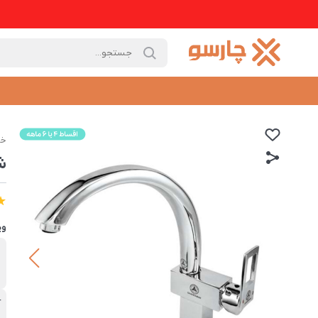
خا
ش
وی
ب
ق
آ