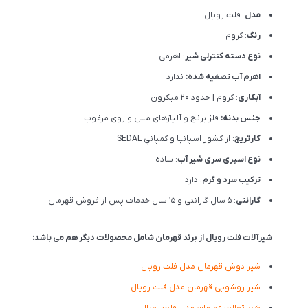
مدل
: فلت رویال
رنگ
: کروم
نوع دسته کنترلی شیر
: اهرمی
اهرم آب تصفیه شده:
ندارد
آبکاری
: کروم | حدود 20 میکرون
جنس بدنه:
فلز برنج و آلیاژهای مس و روی مرغوب
کارتریج
: از كشور اسپانيا و كمپاني SEDAL
نوع اسپری سری شیر آب
: ساده
ترکیب سرد و گرم
: دارد
گارانتی
: 5 سال گارانتی و 15 سال خدمات پس از فروش قهرمان
شیرآلات فلت رویال از برند قهرمان شامل محصولات دیگر هم می باشد:
شیر دوش قهرمان مدل فلت رویال
شیر روشویی قهرمان مدل فلت رویال