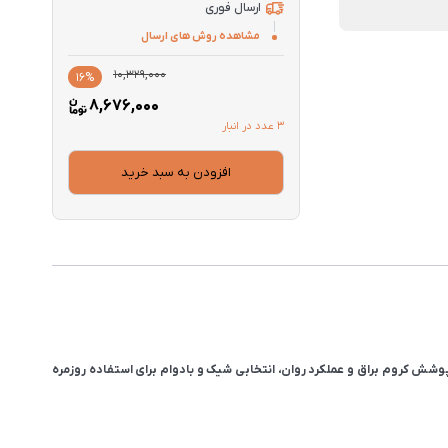
ارسال فوری
مشاهده روش های ارسال
قیمت
قیمت
10,329,000
16%
فعلی
اصلی
8,676,000
10,329,000
8,676,000
3 عدد در انبار
بود.
است.
افزودن به سبد خرید
وشش کروم براق و عملکرد روان، انتخابی شیک و بادوام برای استفاده روزمره