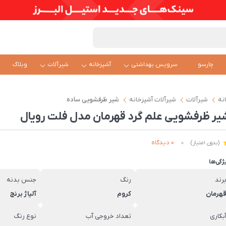
چارسو
سرویس بهداشتی
آشپزخانه
شیرآلات
وبلاگ
نه
شیرآلات
شیرآلات آشپزخانه
شیر ظرفشویی ساده
یر ظرفشویی علم گرد قهرمان مدل فلت رویال
0 دیدگاه
(بدون امتیاز)
ژگی‌ها
رند
رنگ
جنس بدنه
هرمان
کروم
آلیاژ برنج
بکاری
تعداد خروجی آب
نوع رنگ