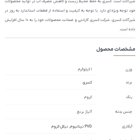
شیرآلات است. کسری به حفظ محیط زیست و کاهش مصرف آب در تولید محصولات
خود توجه ویژه ای دارد. با توجه به کیفیت و استفاده از قطعات استاندارد به روز در
شیرآلات کسری، شرکت کسری گارانتی و ضمانت محصولات خود را به 10 سال افزایش
داده است.
مشخصات محصول
1 کیلوگرم
وزن
برند
کسری
رنگ
کروم
جنس بدنه
آلیاژ برنج
آبکاری
PVD تیتانیوم
,
نیکل-کروم