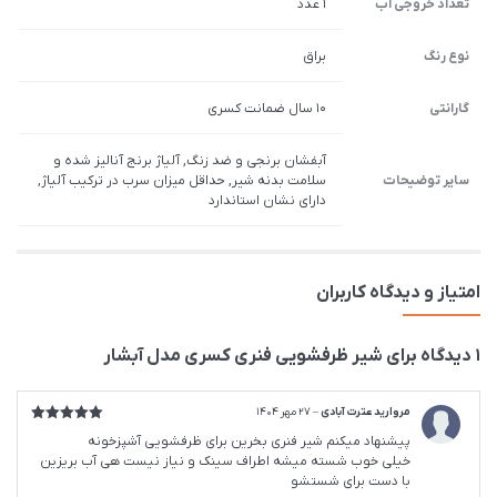
تعداد خروجی آب
1 عدد
نوع رنگ
براق
گارانتی
10 سال ضمانت کسری
آبفشان برنجی و ضد زنگ, آلیاژ برنج آنالیز شده و
سایر توضیحات
سلامت بدنه شیر, حداقل میزان سرب در ترکیب آلیاژ,
دارای نشان استاندارد
امتیاز و دیدگاه کاربران
1 دیدگاه برای
شیر ظرفشویی فنری کسری مدل آبشار
مروارید عترت آبادی
–
27 مهر 1404
امتیاز
5
از
پیشنهاد میکنم شیر فنری بخرین برای ظرفشویی آشپزخونه
5
خیلی خوب شسته میشه اطراف سینک و نیاز نیست هی آب بریزین
با دست برای شستشو