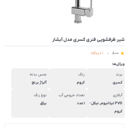
شیر ظرفشویی فنری کسری مدل آبشار
1 دیدگاه
5.00
ویژگی‌ها
برند
رنگ
جنس بدنه
کسری
کروم
آلیاژ برنج
آبکاری
تعداد خروجی آب
نوع رنگ
PVD تیتانیوم, نیکل-
1 عدد
براق
کروم