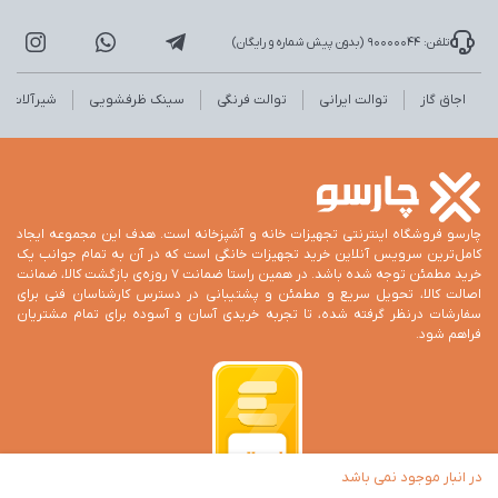
تلفن: 90000044 (بدون پیش شماره و رایگان)
اجاق گاز
توالت ایرانی
توالت فرنگی
سینک ظرفشویی
شیرآلات
چارسو فروشگاه اینترنتی تجهیزات خانه و آشپزخانه است. هدف این مجموعه ایجاد
کامل‌ترین سرویس آنلاین خرید تجهیزات خانگی است که در آن به تمام جوانب یک
خرید مطمئن توجه شده باشد. در همین راستا ضمانت 7 روزه‌ی بازگشت کالا، ضمانت
اصالت کالا، تحویل سریع و مطمئن و پشتیبانی در دسترس کارشناسان فنی برای
سفارشات درنظر گرفته شده، تا تجربه خریدی آسان و آسوده برای تمام مشتریان
فراهم شود.
در انبار موجود نمی باشد