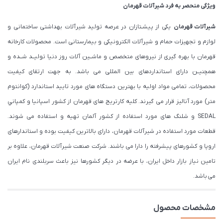
ویژگی منحصر به فرد شیرآلات قهرمان
شیرآلات قهرمان
یکی از پیشـتازان در عرصه تولید شیرآلات بهداشتی ساختمانی و
لوازم و تجهیزات حمام و شیرآلات الکترونیکی و بیمارستانی است. محصولات کارخانه
قهرمان با بهره گیری از نیروهای متخصص و ماشــین آلات روز دنیا تولیــد شــده و
همچنیــن دارای استانداردهای بین المللی می باشد. به جهت ارتقای کیفیت
محصولات، تمامی مواد اولیه با بهترین دستگاه های مورد تایید استاندارد (كوانتوم
متر) مورد آنالیز قرار می گیرند. كليه كارتريج های قهرمان از كشور اسپانيا و كمپاني
SEDAL و شلنگ های مورد استفاده از کشور آلمان تهیه و استفاده می شوند.
قطعات مورد استفاده در شیرآلات قهرمان، دارای بالاترین کیفیت بوده و استاندارهای
اروپا و کشورهای پیشرفته را دارا می باشند. شرکت صنعت شیرآلات قهرمان، علاوه بر
تامین نیاز بازار داخل ایران، با عرضه در دیگر کشورها نیز باعث سربلندی نام ایران
می باشد.
مشخصات محصول