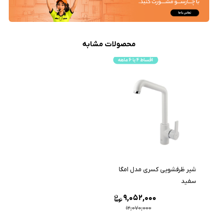
محصولات مشابه
شیر ظرفشویی کسری مدل امگا
سفید
9,052,000
12,070,000