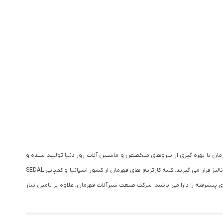
ان با بهره گیری از نیروهای متخصص و ماشــین آلات روز دنیا تولیــد شــده و
همچنیــن دارای استانداردهای بین المللی می باشد. به جهت ارتقای کیفیت محصولات، تمامی مواد اولیه با بهترین دستگاه های مورد تایید استاندارد (كوانتوم متر) مورد آنالیز قرار می گیرند. كليه كارتريج های قهرمان از كشور اسپانيا و كمپاني SEDAL
 پیشرفته را دارا می باشند. شرکت صنعت شیرآلات قهرمان، علاوه بر تامین نیاز