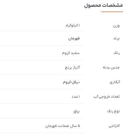
مشخصات محصول
1 کیلوگرم
وزن
برند
قهرمان
رنگ
سفید کروم
جنس بدنه
آلیاژ برنج
آبکاری
نیکل-کروم
تعداد خروجی آب
1 عدد
نوع رنگ
براق
گارانتی
5 سال ضمانت قهرمان