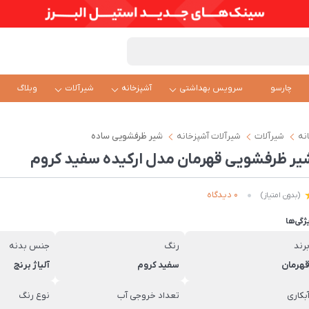
چارسو
سرویس بهداشتی
آشپزخانه
شیرآلات
وبلاگ
نه
شیرآلات
شیرآلات آشپزخانه
شیر ظرفشویی ساده
یر ظرفشویی قهرمان مدل ارکیده سفید کروم
0 دیدگاه
(بدون امتیاز)
ژگی‌ها
رند
رنگ
جنس بدنه
هرمان
سفید کروم
آلیاژ برنج
بکاری
تعداد خروجی آب
نوع رنگ