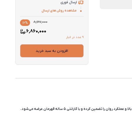
ارسال فوری
مشاهده روش های ارسال
قیمت
قیمت
8,167,000
16%
فعلی
اصلی
6,860,000
6,860,000
8,167,000
9 عدد در انبار
بود.
است.
افزودن به سبد خرید
مین کرده و با گارانتی 5 ساله قهرمان عرضه می‌شود.