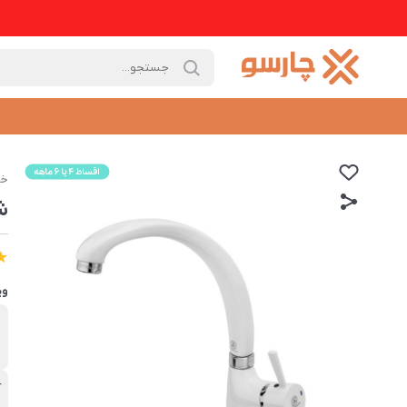
خا
ش
وی
ب
ق
آ