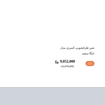
شیر ظرفشویی کسری مدل
امگا سفید
9,052,000
25%
12,070,000