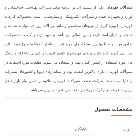
شیرآلات قهرمان
یکی از پیشـتازان در عرصه تولید شیرآلات بهداشتی ساختمانی و
لوازم و تجهیزات حمام و شیرآلات الکترونیکی و بیمارستانی است. محصولات کارخانه
قهرمان با بهره گیری از نیروهای متخصص و ماشــین آلات روز دنیا تولیــد شــده و
همچنیــن دارای استانداردهای بین المللی می باشد. به جهت ارتقای کیفیت محصولات،
تمامی مواد اولیه با بهترین دستگاه های مورد تایید استاندارد (كوانتوم متر) مورد آنالیز
قرار می گیرند. كليه كارتريج های قهرمان از كشور اسپانيا و كمپاني SEDAL و شلنگ
های مورد استفاده از کشور آلمان تهیه و استفاده می شوند. قطعات مورد استفاده در
شیرآلات قهرمان، دارای بالاترین کیفیت بوده و استاندارهای اروپا و کشورهای پیشرفته
را دارا می باشند. شرکت صنعت شیرآلات قهرمان، علاوه بر تامین نیاز بازار داخل
ایران، با عرضه در دیگر کشورها نیز باعث سربلندی نام ایران می باشد.
مشخصات محصول
1 کیلوگرم
وزن