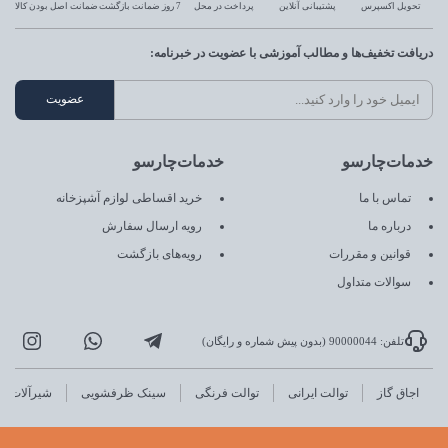
تحویل اکسپرس
پشتیبانی آنلاین
پرداخت در محل
7 روز ضمانت بازگشت
ضمانت اصل بودن کالا
دریافت تخفیف‌ها و مطالب آموزشی با عضویت در خبرنامه:
خدمات‌چارسو
خدمات‌چارسو
تماس با ما
خرید اقساطی لوازم آشپزخانه
درباره ما
رویه ارسال سفارش
قوانین و مقررات
رویه‌های بازگشت
سوالات متداول
تلفن: 90000044 (بدون پیش شماره و رایگان)
اجاق گاز
توالت ایرانی
توالت فرنگی
سینک ظرفشویی
شیرآلات