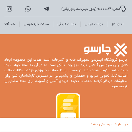
تلفن: 90000044 (بدون پیش شماره و رایگان)
اجاق گاز
توالت ایرانی
توالت فرنگی
سینک ظرفشویی
شیرآلات
چارسو فروشگاه اینترنتی تجهیزات خانه و آشپزخانه است. هدف این مجموعه ایجاد
کامل‌ترین سرویس آنلاین خرید تجهیزات خانگی است که در آن به تمام جوانب یک
خرید مطمئن توجه شده باشد. در همین راستا ضمانت 7 روزه‌ی بازگشت کالا، ضمانت
اصالت کالا، تحویل سریع و مطمئن و پشتیبانی در دسترس کارشناسان فنی برای
سفارشات درنظر گرفته شده، تا تجربه خریدی آسان و آسوده برای تمام مشتریان
فراهم شود.
در انبار موجود نمی باشد