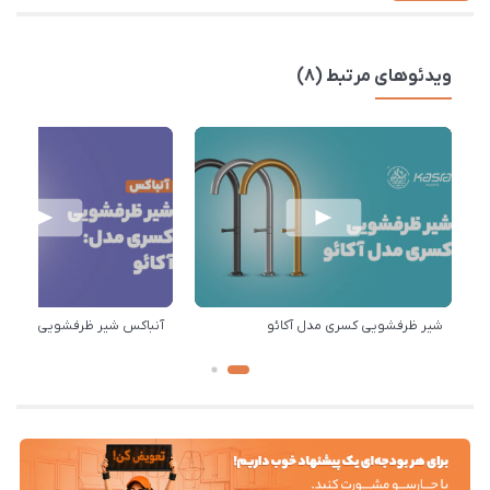
ویدئوهای مرتبط (8)
شیر ظرفشویی کسری مدل آکائو
آنباکس شیر ظرفشویی کسری م