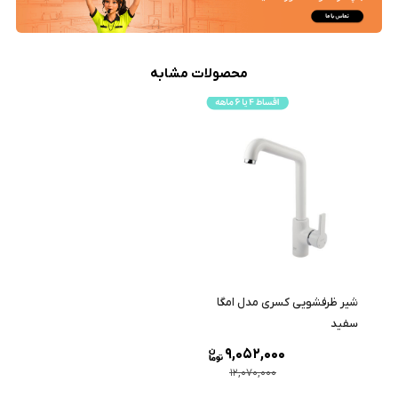
محصولات مشابه
شیر ظرفشویی کسری مدل امگا
سفید
9,052,000
12,070,000