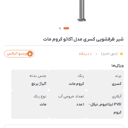
شیر ظرفشویی کسری مدل آکائو کروم مات
0 دیدگاه
ویدیو آنباکس
(بدون امتیاز)
ویژگی‌ها
برند
رنگ
جنس بدنه
کسری
کروم مات
آلیاژ برنج
آبکاری
تعداد خروجی آب
نوع رنگ
PVD تیتانیوم, نیکل-
1 عدد
مات
کروم