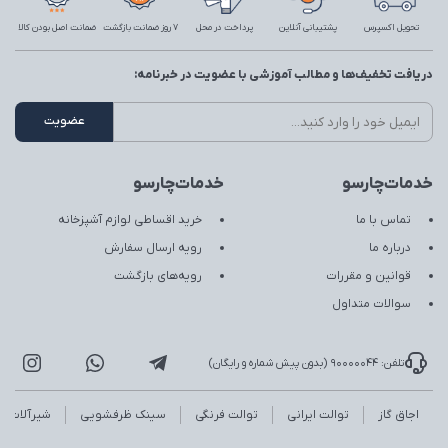
تحویل اکسپرس
پشتیبانی آنلاین
پرداخت در محل
7 روز ضمانت بازگشت
ضمانت اصل بودن کالا
دریافت تخفیف‌ها و مطالب آموزشی با عضویت در خبرنامه:
خدمات‌چارسو
خدمات‌چارسو
تماس با ما
خرید اقساطی لوازم آشپزخانه
درباره ما
رویه ارسال سفارش
قوانین و مقررات
رویه‌های بازگشت
سوالات متداول
تلفن: 90000044 (بدون پیش شماره و رایگان)
اجاق گاز
توالت ایرانی
توالت فرنگی
سینک ظرفشویی
شیرآلات