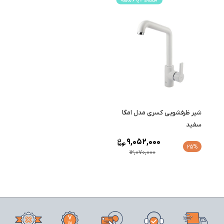
شیر ظرفشویی کسری مدل امگا
سفید
9,052,000
25%
12,070,000