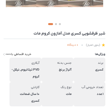
شیر ظرفشویی کسری مدل آمازون کروم مات
0 دیدگاه
(بدون امتیاز)
خرید اقساطی با
ویژگی‌ها
برند
جنس بدنه
آبکاری
کسری
آلیاژ برنج
PVD تیتانیوم, نیکل-
کروم
تعداد خروجی آب
نوع رنگ
گارانتی
1 عدد
مات
10 سال ضمانت
کسری