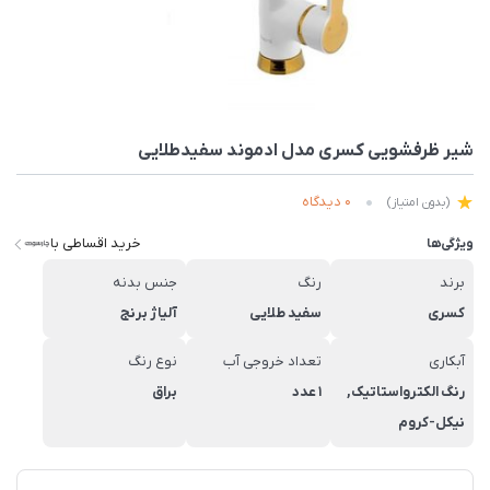
شیر ظرفشویی کسری مدل ادموند سفیدطلایی
0 دیدگاه
(بدون امتیاز)
خرید اقساطی با
ویژگی‌ها
برند
رنگ
جنس بدنه
کسری
سفید طلایی
آلیاژ برنج
آبکاری
تعداد خروجی آب
نوع رنگ
رنگ الکترواستاتیک,
1 عدد
براق
نیکل-کروم