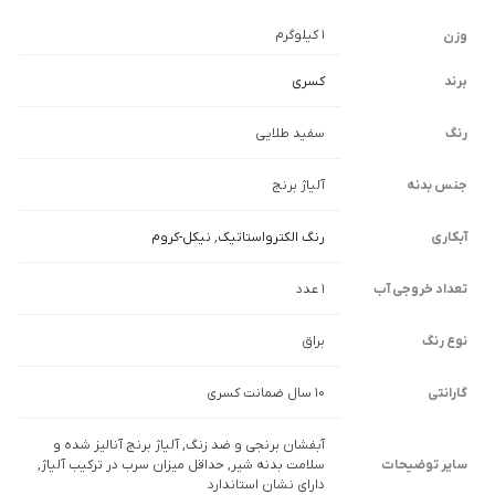
1 کیلوگرم
وزن
برند
کسری
رنگ
سفید طلایی
جنس بدنه
آلیاژ برنج
آبکاری
رنگ الکترواستاتیک
,
نیکل-کروم
تعداد خروجی آب
1 عدد
نوع رنگ
براق
گارانتی
10 سال ضمانت کسری
آبفشان برنجی و ضد زنگ, آلیاژ برنج آنالیز شده و
سایر توضیحات
سلامت بدنه شیر, حداقل میزان سرب در ترکیب آلیاژ,
دارای نشان استاندارد