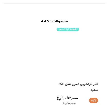
محصولات مشابه
شیر ظرفشویی کسری مدل امگا
سفید
9,052,000
25%
12,070,000