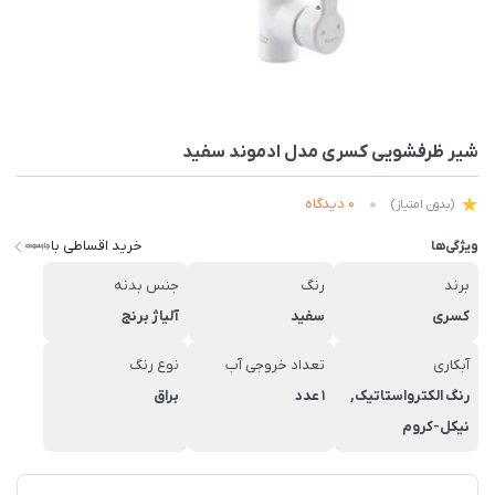
شیر ظرفشویی کسری مدل ادموند سفید
0 دیدگاه
(بدون امتیاز)
خرید اقساطی با
ویژگی‌ها
برند
رنگ
جنس بدنه
کسری
سفید
آلیاژ برنج
آبکاری
تعداد خروجی آب
نوع رنگ
رنگ الکترواستاتیک,
1 عدد
براق
نیکل-کروم