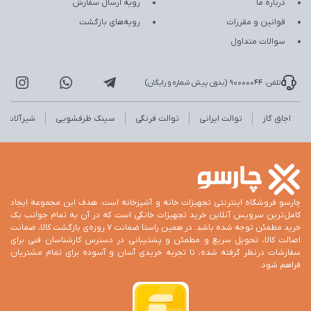
درباره ما
رویه ارسال سفارش
قوانین و مقررات
رویه‌های بازگشت
سوالات متداول
تلفن: 90000044 (بدون پیش شماره و رایگان)
اجاق گاز
توالت ایرانی
توالت فرنگی
سینک ظرفشویی
شیرآلات
چارسو فروشگاه اینترنتی تجهیزات خانه و آشپزخانه است. هدف این مجموعه ایجاد
کامل‌ترین سرویس آنلاین خرید تجهیزات خانگی است که در آن به تمام جوانب یک
خرید مطمئن توجه شده باشد. در همین راستا ضمانت 7 روزه‌ی بازگشت کالا، ضمانت
اصالت کالا، تحویل سریع و مطمئن و پشتیبانی در دسترس کارشناسان فنی برای
سفارشات درنظر گرفته شده، تا تجربه خریدی آسان و آسوده برای تمام مشتریان
فراهم شود.