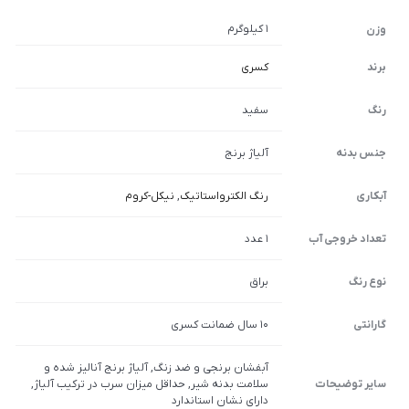
1 کیلوگرم
وزن
برند
کسری
رنگ
سفید
جنس بدنه
آلیاژ برنج
آبکاری
رنگ الکترواستاتیک
,
نیکل-کروم
تعداد خروجی آب
1 عدد
نوع رنگ
براق
گارانتی
10 سال ضمانت کسری
آبفشان برنجی و ضد زنگ, آلیاژ برنج آنالیز شده و
سایر توضیحات
سلامت بدنه شیر, حداقل میزان سرب در ترکیب آلیاژ,
دارای نشان استاندارد