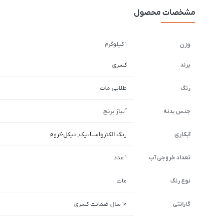
مشخصات محصول
1 کیلوگرم
وزن
برند
کسری
رنگ
طلایی مات
جنس بدنه
آلیاژ برنج
آبکاری
رنگ الکترواستاتیک
,
نیکل-کروم
تعداد خروجی آب
1 عدد
نوع رنگ
مات
گارانتی
10 سال ضمانت کسری