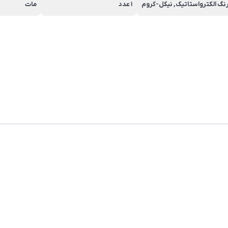
نگ الکترواستاتیک, نیکل-کروم
1 عدد
مات