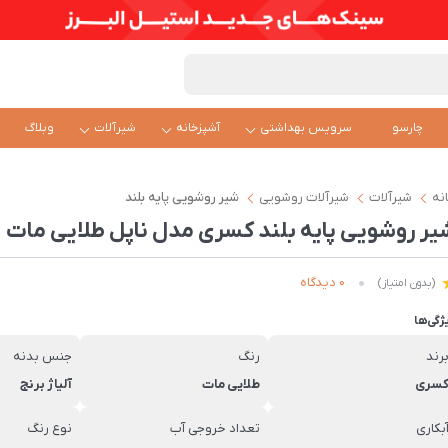
چارسو
سرویس بهداشتی
آشپزخانه
شیرآلات
وبلاگ
نه
شیرآلات
شیرآلات روشویی
شیر روشویی پایه بلند
یر روشویی پایه بلند کسری مدل ناپل طلایی مات
0 دیدگاه
(بدون امتیاز)
ژگی‌ها
رند
رنگ
جنس بدنه
سری
طلایی مات
آلیاژ برنج
بکاری
تعداد خروجی آب
نوع رنگ