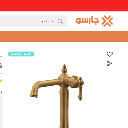
خا
ش
وی
ب
ک
آ