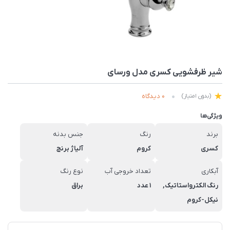
شیر ظرفشویی کسری مدل ورسای
0 دیدگاه
(بدون امتیاز)
ویژگی‌ها
برند
رنگ
جنس بدنه
کسری
کروم
آلیاژ برنج
آبکاری
تعداد خروجی آب
نوع رنگ
رنگ الکترواستاتیک,
1 عدد
براق
نیکل-کروم