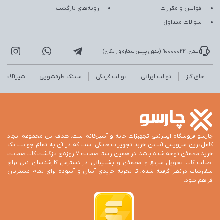
قوانین و مقررات
رویه‌های بازگشت
سوالات متداول
تلفن: 90000044 (بدون پیش شماره و رایگان)
اجاق گاز
توالت ایرانی
توالت فرنگی
سینک ظرفشویی
شیرآلات
چارسو فروشگاه اینترنتی تجهیزات خانه و آشپزخانه است. هدف این مجموعه ایجاد
کامل‌ترین سرویس آنلاین خرید تجهیزات خانگی است که در آن به تمام جوانب یک
خرید مطمئن توجه شده باشد. در همین راستا ضمانت 7 روزه‌ی بازگشت کالا، ضمانت
اصالت کالا، تحویل سریع و مطمئن و پشتیبانی در دسترس کارشناسان فنی برای
سفارشات درنظر گرفته شده، تا تجربه خریدی آسان و آسوده برای تمام مشتریان
فراهم شود.