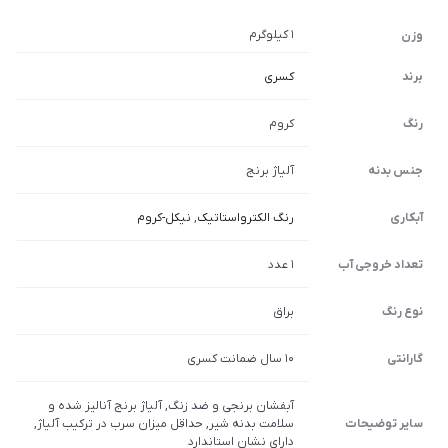
1 کیلوگرم
وزن
برند
کسری
رنگ
کروم
جنس بدنه
آلیاژ برنج
آبکاری
رنگ الکترواستاتیک
,
نیکل-کروم
تعداد خروجی آب
1 عدد
نوع رنگ
براق
گارانتی
10 سال ضمانت کسری
آبفشان برنجی و ضد زنگ, آلیاژ برنج آنالیز شده و
سایر توضیحات
سلامت بدنه شیر, حداقل میزان سرب در ترکیب آلیاژ,
دارای نشان استاندارد